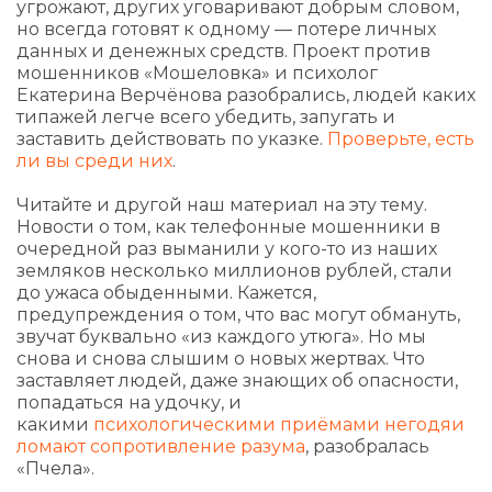
угрожают, других уговаривают добрым словом,
но всегда готовят к одному — потере личных
данных и денежных средств. Проект против
мошенников «Мошеловка» и психолог
Екатерина Верчёнова разобрались, людей каких
типажей легче всего убедить, запугать и
заставить действовать по указке.
Проверьте, есть
ли вы среди них
.
Читайте и другой наш материал на эту тему.
Новости о том, как телефонные мошенники в
очередной раз выманили у кого-то из наших
земляков несколько миллионов рублей, стали
до ужаса обыденными. Кажется,
предупреждения о том, что вас могут обмануть,
звучат буквально «из каждого утюга». Но мы
снова и снова слышим о новых жертвах. Что
заставляет людей, даже знающих об опасности,
попадаться на удочку, и
какими
психологическими приёмами негодяи
ломают сопротивление разума
, разобралась
«Пчела».