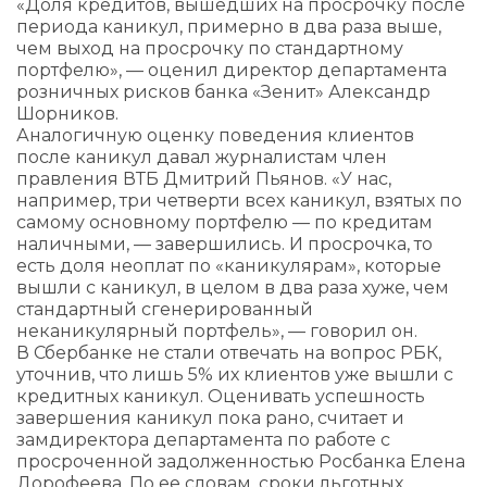
«Доля кредитов, вышедших на просрочку после
периода каникул, примерно в два раза выше,
чем выход на просрочку по стандартному
портфелю», — оценил директор департамента
розничных рисков банка «Зенит» Александр
Шорников.
Аналогичную оценку поведения клиентов
после каникул давал журналистам член
правления ВТБ Дмитрий Пьянов. «У нас,
например, три четверти всех каникул, взятых по
самому основному портфелю — по кредитам
наличными, — завершились. И просрочка, то
есть доля неоплат по «каникулярам», которые
вышли с каникул, в целом в два раза хуже, чем
стандартный сгенерированный
неканикулярный портфель», — говорил он.
В Сбербанке не стали отвечать на вопрос РБК,
уточнив, что лишь 5% их клиентов уже вышли с
кредитных каникул. Оценивать успешность
завершения каникул пока рано, считает и
замдиректора департамента по работе с
просроченной задолженностью Росбанка Елена
Дорофеева. По ее словам, сроки льготных