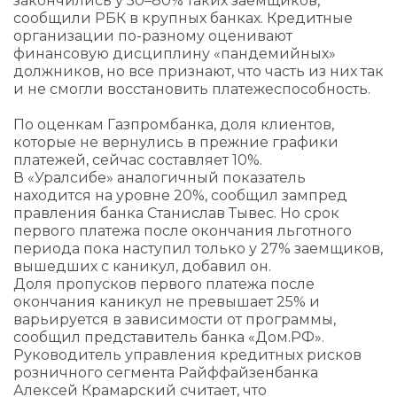
закончились у 50–80% таких заемщиков,
сообщили РБК в крупных банках. Кредитные
организации по-разному оценивают
финансовую дисциплину «пандемийных»
должников, но все признают, что часть из них так
и не смогли восстановить платежеспособность.
По оценкам Газпромбанка, доля клиентов,
которые не вернулись в прежние графики
платежей, сейчас составляет 10%.
В «Уралсибе» аналогичный показатель
находится на уровне 20%, сообщил зампред
правления банка Станислав Тывес. Но срок
первого платежа после окончания льготного
периода пока наступил только у 27% заемщиков,
вышедших с каникул, добавил он.
Доля пропусков первого платежа после
окончания каникул не превышает 25% и
варьируется в зависимости от программы,
сообщил представитель банка «Дом.РФ».
Руководитель управления кредитных рисков
розничного сегмента Райффайзенбанка
Алексей Крамарский считает, что