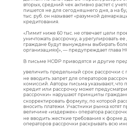
вторых, средний чек активно растет с уч
пишется не для сегодняшнего дня, а на б
тыс. руб. он называет «разумной демарка
кредитования.
«Лимит ниже 60 тыс. не отвечает цели про
уничтожать рассрочку, а урегулировать ее 
граждане будут вынуждены выбирать бо
организациях]», — предупреждает глава Н
В письме НСФР приводятся и другие пред
увеличить предельный срок рассрочки с 
не вводить запрет для операторов рассроч
комиссий. Авторы письма указывают, что 
кредит или рассрочку может предусматрив
рассрочки» нарушают принципы гражданс
скорректировать формулу, по которой расс
вносить платежи. Участники рынка хотят п
величине «издержек» оператора рассрочк
не вводить жесткие требования к форме д
операторов рассрочки раскрывать всю инф