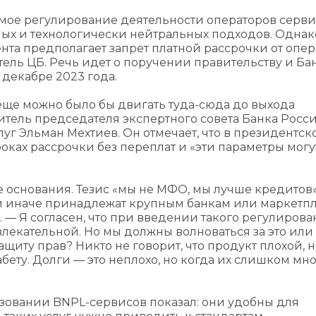
мое регулирование деятельности операторов серви
ых и технологически нейтральных подходов. Однак
ента предполагает запрет платной рассрочки от опе
тель ЦБ. Речь идет о поручении правительству и Ба
 декабре 2023 года.
еще можно было бы двигать туда-сюда до выхода
итель председателя экспертного совета Банка Росс
уг Эльман Мехтиев. Он отмечает, что в президентск
оках рассрочки без переплат и «эти параметры могу
е основания. Тезис «мы не МФО, мы лучше кредитов
ли иначе принадлежат крупным банкам или маркетп
. — Я согласен, что при введении такого регулиров
лекательной. Но мы должны волноваться за это или 
ащиту прав? Никто не говорит, что продукт плохой, 
ету. Долги — это неплохо, но когда их слишком мно
зовании BNPL-сервисов показал: они удобны для