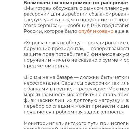
Возможен ли компромисс по рассрочке
«Мы готовы обсуждать с рынком планируе
рассрочки для выработки сбалансированн
следует учитывать, что поручение презид
этого сервиса», — сообщил РБК представи
России, которое было
опубликовано
еще в
«Хороша ложка к обеду — регулирование 
поручения президента», — говорит замест
защите прав потребителей финансовых усл
поручении ничего не сказано о сумме и ср
предметом торга».
«Но мы не на базаре — должны быть четки
несостоятелен. Сервисы рассрочки так и
с банками в группе, — рассуждает Мехтиев
маржинальность может быть не столь прив
физических лиц, их долговую нагрузку и з
перебор со сладким может привести к диаб
появляется проблемная задолженность».
Мониторинг клиентского пути при исполь