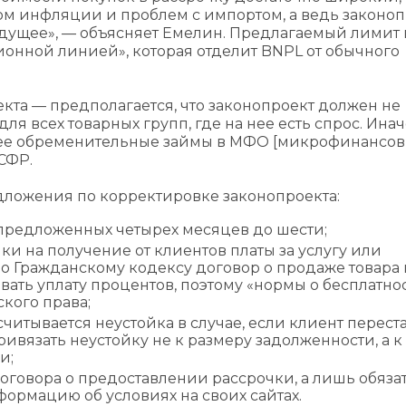
етом инфляции и проблем с импортом, а ведь законо
удущее», — объясняет Емелин. Предлагаемый лимит 
ционной линией», которая отделит BNPL от обычного
екта — предполагается, что законопроект должен не
для всех товарных групп, где на нее есть спрос. Ина
лее обременительные займы в МФО [микрофинансо
СФР.
ложения по корректировке законопроекта:
предложенных четырех месяцев до шести;
ки на получение от клиентов платы за услугу или
по Гражданскому кодексу договор о продаже товара 
ать уплату процентов, поэтому «нормы о бесплатно
кого права;
читывается неустойка в случае, если клиент перест
ривязать неустойку не к размеру задолженности, а к
и;
оговора о предоставлении рассрочки, а лишь обяза
ормацию об условиях на своих сайтах.