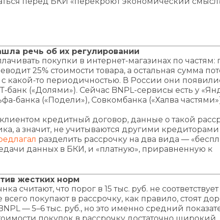
аться перед БКИ «перекроют экономический смысл»
ашла речь об их регулировании
ачивать покупки в интернет-магазинах по частям: 
еводит 25% стоимости товара, а остальная сумма по
 с какой-то периодичностью. В России они появили
 Т-банк («Долями»). Сейчас BNPL-сервисы есть у «Ян
льфа-банка («Подели»), Совкомбанка («Халва частями»)
клиентом кредитный договор, данные о такой расс
ка, а значит, не учитываются другими кредиторами
редлагал
разделить рассрочку на два вида — «беспл
редачи данных в БКИ, и «платную», приравненную к
тив жестких норм
а считают, что порог в 15 тыс. руб. не соответствует
всего покупают в рассрочку, как правило, стоят до
 BNPL — 5–6 тыс. руб., но это именно средний показат
тоимости покупок в рассрочку достаточно широкий, 