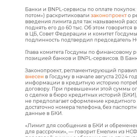
Банки и BNPL-сервисы по оплате покупок ч
потом») раскритиковали
законопроект
о р
введения лимита для так называемой расср
поднять его до 60 тыс. Об этом говоритс
в ЦБ, Совет Федерации и комитет Госдумы
подлинность подтвердил председатель 
Глава комитета Госдумы по финансовому р
позицией банков и BNPL-сервисов. В Бан
Законопроект, регламентирующий правила
внесен
в Госдуму в начале августа 2024 го
информации в кредитную историю потребит
договору. При превышении этой суммы о
о сделке в бюро кредитных историй (БКИ)
не предполагает оформление кредитного 
достаточно номера телефона, без паспорт
данные в БКИ.
«Лимит для сообщения в БКИ и обремене
для рассрочки», — говорит Емелин из НСФ