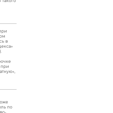
 такого
при
том
сь в
декса»
.
рочке
 при
атную»,
роже
ель по
во-