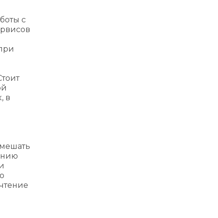
боты с
ервисов
 при
Стоит
ой
, в
 мешать
ению
и
то
 чтение