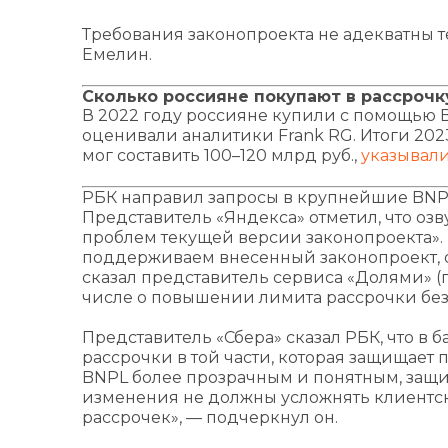
Требования законопроекта не адекватны те
Емелин.
Сколько россияне покупают в рассрочк
В 2022 году россияне купили с помощью BN
оценивали аналитики Frank RG. Итоги 20
мог составить 100–120 млрд руб.,
указывал
РБК направил запросы в крупнейшие BNPL
Представитель «Яндекса» отметил, что 
проблем текущей версии законопроекта».
поддерживаем внесенный законопроект, о
сказал представитель сервиса «Долями» (п
числе о повышении лимита рассрочки без
Представитель «Сбера» сказал РБК, что в
рассрочки в той части, которая защищает 
BNPL более прозрачным и понятным, защи
изменения не должны усложнять клиентск
рассрочек», — подчеркнул он.