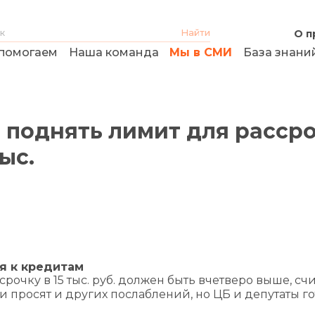
О п
помогаем
Наша команда
Мы в СМИ
База знани
поднять лимит для расср
ыс.
я к кредитам
рочку в 15 тыс. руб. должен быть вчетверо выше, сч
 просят и других послаблений, но ЦБ и депутаты го