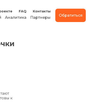
роекте
FAQ
Контакты
Обратиться
й
Аналитика
Партнеры
очки
итают
товы к