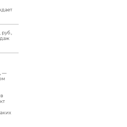
ждает
руб.,
одаж
, —
ом
ов
кт
таких