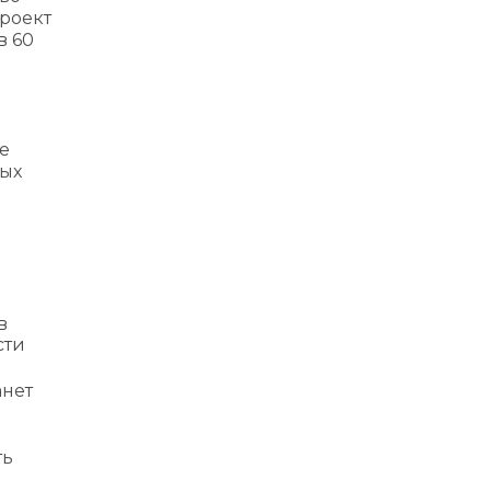
проект
в 60
че
вых
в
сти
анет
ть