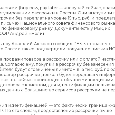
астями (buy now, pay later — «покупай сейчас, плат
егулировании рассрочки в России. Они выступили 
очки без переплат на уровне 15 тыс. руб. и предлаг
я в письмах Национального совета финансового рынк
 по финансовому рынку. Документы есть у РБК, их
НСФР Андрей Емелин.
ынку Анатолий Аксаков сообщил РБК, что знаком с
ке России также подтвердили получение письма Н
 продажи товаров в рассрочку или с оплатой частя
да. Согласно ему, покупки в рассрочку без занесения
еля будут ограничены лимитом в 15 тыс. руб. по 
ператор рассрочки должен будет передавать инфо
, как это сейчас происходит с обычными кредитами
договора с клиентом, для идентификации пользова
ных данных. Большинство сервисов рассрочки не пе
ния идентификацией — это фактически граница «ж
Р. По его словам, предоставление рассрочки выше