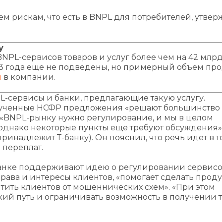
м рискам, что есть в BNPL для потребителей, утвер
у
PL-сервисов товаров и услуг более чем на 42 млрд 
23 года еще не подведены, но примерный объем пр
и
в компании.
-сервисы и банки, предлагающие такую услугу.
озвученные НСФР предложения «решают большинство
 «BNPL-рынку нужно регулирование, и мы в целом
днако некоторые пункты еще требуют обсуждения»
ринадлежит Т-банку). Он пояснил, что речь идет в т
 переплат.
 банке поддерживают идею о регулировании сервис
права и интересы клиентов, «помогает сделать проду
тить клиентов от мошеннических схем». «При этом
ий путь и ограничивать возможность в получении 