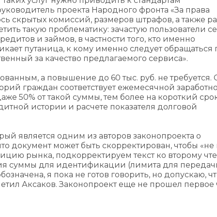
 таких услуг нужно приводить к стандартам
руководитель проекта Народного фронта «За права
сь скрытых комиссий, размеров штрафов, а также ра
етить такую проблематику: зачастую пользователи с
едитов и займов, в частности того, кто именно
никает путаница, к кому именно следует обращаться
твенный за качество предлагаемого сервиса».
нованным, а повышение до 60 тыс. руб. не требуется. 
тегорий граждан соответствует ежемесячной заработн
аже 50% от такой суммы, тем более на короткий срок
дитной истории и расчете показателя долговой
орый является одним из авторов законопроекта о
то документ может быть скорректирован, чтобы «не
зицию рынка, подкорректируем текст ко второму чт
ения суммы для идентификации (лимита для передач
обозначена, я пока не готов говорить, но допускаю, ч
тметил Аксаков. Законопроект еще не прошел первое