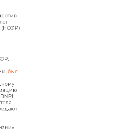
и
против
ают
а (НСФР)
СФР.
ми,
был
одному
рмацию
. BNPL
теля
редают
изни»