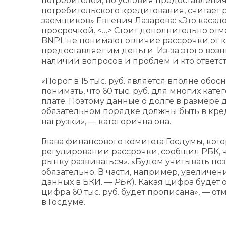
потребителей, но условия предоставления
потребительского кредитования, считает 
заемщиков» Евгения Лазарева: «Это касало
просрочкой. <…> Стоит дополнительно отм
BNPL не понимают отличие рассрочки от кр
предоставляет им деньги. Из-за этого воз
наличии вопросов и проблем и кто ответс
«Порог в 15 тыс. руб. является вполне обос
понимать, что 60 тыс. руб. для многих ка
плате. Поэтому данные о долге в размере д
обязательном порядке должны быть в кре
нагрузки», — категорична она.
Глава финансового комитета Госдумы, кот
регулировании рассрочки, сообщил РБК, ч
рынку развиваться». «Будем учитывать по
обязательно. В части, например, увелич
данных в БКИ. —
РБК
). Какая цифра будет 
цифра 60 тыс. руб. будет прописана», — о
в Госдуме.