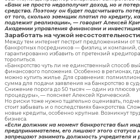
«Банк не просто недополучит доход, но и поте
средства. Поэтому он будет подсчитывать поте
от того, сколько заемщик платил по кредиту, 
подлежит реализации», — говорит Алексей Кри
Академии управления финансами и инвестиция
Заработать на чужой несостоятельности
Между тем интернет пестрит предложениями от т
банкротных посредников — физлиц и компаний,
гарантированно избавить от претензий кредитора
торопиться.
«Банкротство чуть ли не единственный способ вы
финансового положения. Особенно в регионах, где
можно купить жилье. Для сравнения: полмиллио
сумма для подачи заявления на банкротство в су
Снижение порога до 50 тысяч — один из плюсов
процедуры», — поясняет Алексей Кричевский.
Но риски тоже нужно тщательно оценивать, подче
стоит забывать и о последствиях банкротства. Сло
новые кредиты, особенно крупные. Возникнут тр
бизнеса.
«Если должник на момент банкротства был ин
предпринимателем, его лишают этого статуса н
запрещают занимать должность учредителя и 