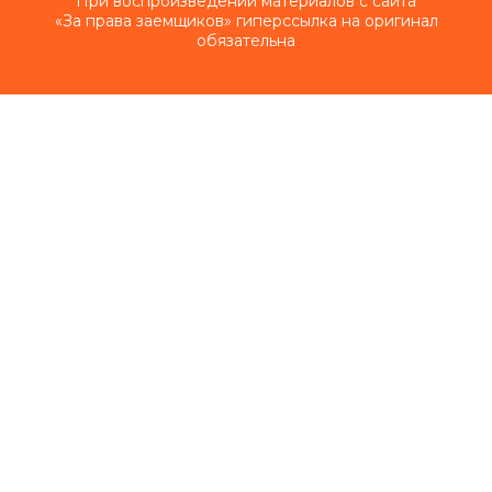
При воспроизведении материалов с сайта
«За права заемщиков» гиперссылка на оригинал
обязательна