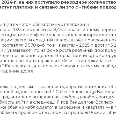
2024 г. на них поступило рекордное количество
растут платежи и связано ли это с «гибким подхо
я (за вычетом обязательных платежей и
тале 2025 г. выросли на 8,4% к аналогичному перио
 ассоциации профессиональных коллекторских агент
иации, растет и средний платеж в счет просроченно
оставлял 3 570 руб., то к I кварталу 2025 г. достиг 5 2
ации указывают, что на фоне роста реальных доходов 
 для погашения долгов. Вторая причина, на котору
инство россиян стараются сейчас придерживаться
КА полагают, что это также влияет на сумму ‎свобо
огашение долга.
ежа по долгам — сезонность, обратил внимание «‎Э
енной задолженности ID Collect Александр Василье
а традиционно выпадает на ноябрь-декабрь, когда у
ность войти в следующий год без долгов. Всплеск
акже обычно наблюдается в середине II квартала — в
 избежать проблем с выездом за пределы России, об