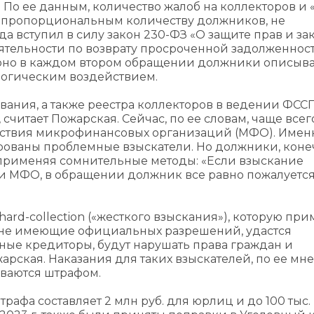
По ее данным, количество жалоб на коллекторов и 
ся пропорциональным количеству должников, не
гда вступил в силу закон 230-ФЗ «О защите прав и з
тельности по возврату просроченной задолженности
ерно в каждом втором обращении должники описыв
логическим воздействием.
ания, а также реестра коллекторов в ведении ФССП
 считает Пожарская. Сейчас, по ее словам, чаще всег
ствия микрофинансовых организаций (МФО). Имен
рованы проблемные взыскатели. Но должники, конеч
 применяя сомнительные методы: «‎Если взыскание
ли МФО, в обращении должник все равно пожалуется
hard-collection («жесткого взыскания»), которую пр
 не имеющие официальных разрешений, удастся
рные кредиторы, будут нарушать права граждан и
арская. Наказания для таких взыскателей, по ее мн
ываются штрафом.
рафа составляет 2 млн руб. для юрлиц и до 100 тыс. 