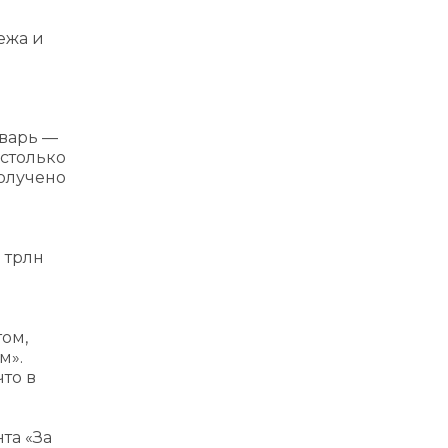
ежа и
нварь —
 столько
получено
 трлн
том,
м».
что в
а «‎За