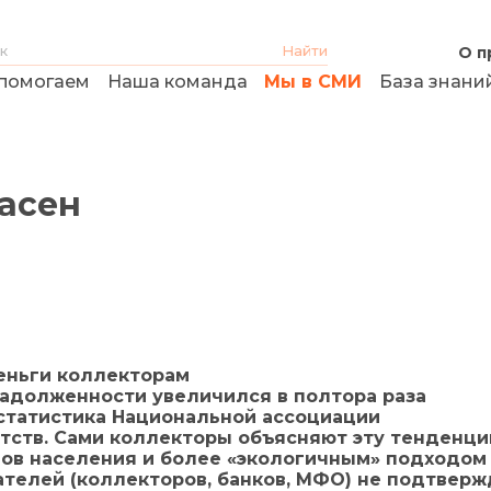
О п
помогаем
Наша команда
Мы в СМИ
База знани
асен
еньги коллекторам
задолженности увеличился в полтора раза
 статистика Национальной ассоциации
тств. Сами коллекторы объясняют эту тенденц
ов населения и более «‎экологичным» подходом
ателей (коллекторов, банков, МФО) не подтвер