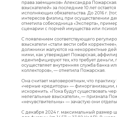
права заёмщиков» Александра Пожарская. 
взыскателей» за последние 10 лет остает
исполняющих обязательства. До 2016 г. (то
интересов физлиц при осуществлении дея
отметила собеседница «Эксперта», прим
сценарии с порчей имущества или психо
С появлением соответствующего регулиров
взыскатели «стали вести себя корректнее»,
должники жалуются на некорректные дей
ними, как утверждает Пожарская, аффили
идентифицируют тех, кто требует деньги,
осуществляет внутренняя служба банка и
коллекторов», — отметила Пожарская.
Она считает маловероятным, что практику 
«черные кредиторы» — финорганизации,
искоренить. «‎Пока будут существовать че
нелегальные взыскатели», — признала Пож
«нечувствительны» — зачастую они отдел
С декабря 2024 г. максимальный размер шт