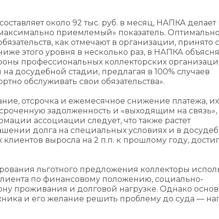
 составляет около 92 тыс. руб. в месяц, НАПКА делае
) — «максимально приемлемый» показатель. Оптимальн
бязательств, как отмечают в организации, принято 
 ниже этого уровня в несколько раз, в НАПКА объясн
ороны профессиональных коллекторских организац
м на досудебной стадии, предлагая в 100% случаев
тно обслуживать свои обязательства».
ние, отсрочка и ежемесячное снижение платежа, их
роченную задолженность и «‎выходящим на связь»,
мации ассоциации следует, что также растет
гашении долга на специальных условиях и в досуде
ких клиентов выросла на 2 п.п. к прошлому году, дости
мирования льготного предложения коллекторы испол
клиента по финансовому положению, социально-
ону проживания и долговой нагрузке. Однако осно
жника и его желание решить проблему до суда — на