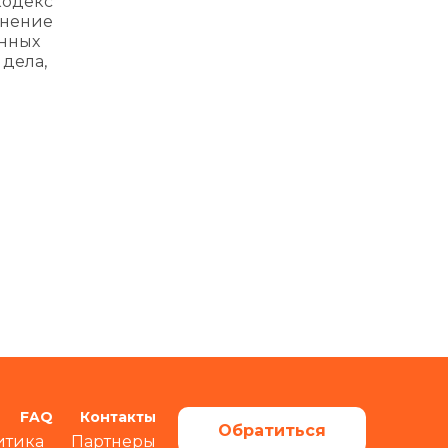
кодекс
менение
анных
 дела,
FAQ
Контакты
Обратиться
итика
Партнеры