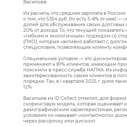
Васильев.
Из расчета, что средняя зарплата в России
о том, что 5354 руб. (то есть 5–6% от нее
долей для обслуживания своих долговых о
20% от дохода. То, что текущий показатель
«гибким и экологичным» подходом со ст
(ПКО), которые «активно работают с долго
спецусловия, позволяющие клиенту комфор
Специальные условия — это дисконтирова
применяют к 81% клиентов, имеющим прос
пояснили в пресс-службе НАПКА. Из инфор
заинтересованность самих клиентов в по
порядке. Так, в I квартале 2025 г. доля та
12%.
Васильев из ID Collect отметил, для фор
скоринговую модель, которая оценивает 
демографическим характеристикам, реги
условием он называет «контактность» дол
через рассрочку или дисконт.