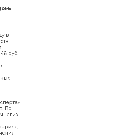
дом»
ду в
ств
й
48 руб.,
у
ю
дных
ксперта»
в. По
 многих
 период
ъяснил