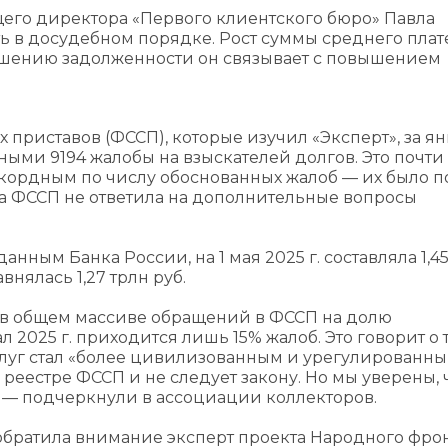
его директора «‎Первого клиентского бюро» Павла
ь в досудебном порядке. Рост суммы среднего плат
ашению задолженности он связывает с повышением
риставов (ФССП), которые изучил «‎Эксперт», за я
ными 9194 жалобы на взыскателей долгов. Это почти
рекордным по числу обоснованных жалоб — их было 
ба ФССП не ответила на дополнительные вопросы
нным Банка России, на 1 мая 2025 г. составляла 1,45
внялась 1,27 трлн руб.
 в общем массиве обращений в ФССП на долю
 2025 г. приходится лишь 15% жалоб. Это говорит о 
слуг стал «более цивилизованным и урегулированны
 в реестре ФССП и не следует закону. Но мы уверены, 
, — подчеркнули в ассоциации коллекторов.
братила внимание эксперт проекта Народного фронт