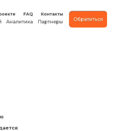
роекте
FAQ
Контакты
Обратиться
й
Аналитика
Партнеры
ию
ждается