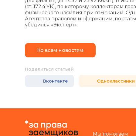
для физлиц (ст. 14.57 и 23.92 КоАП). В ию
(ст. 172.4 УК), по которому коллекторам г
физического насилия при взыскании. Однако
Агентства правовой информации, по статье
убедился «Эксперт».
Ко всем новостям
Поделиться статьей
Вконтакте
Одноклассники
Мы помогаем