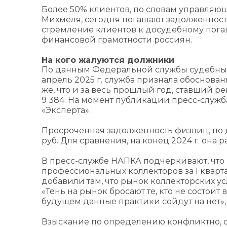
Более 50% клиентов, по словам управляющ
Михмеля, сегодня погашают задолженност
стремление клиентов к досудебному пог
финансовой грамотности россиян.
На кого жалуются должники
По данным Федеральной службы судебных п
апрель 2025 г. служба признала обоснован
же, что и за весь прошлый год, ставший 
9 384. На момент публикации пресс-служ
«‎Эксперта».
Просроченная задолженность физлиц, по да
руб. Для сравнения, на конец 2024 г. она ра
В пресс-службе НАПКА подчеркивают, что
профессиональных коллекторов за I квартал
добавили там, что рынок коллекторских у
«‎Тень на рынок бросают те, кто не состоит
будущем данные практики сойдут на нет»
Взыскание по определению конфликтно, о