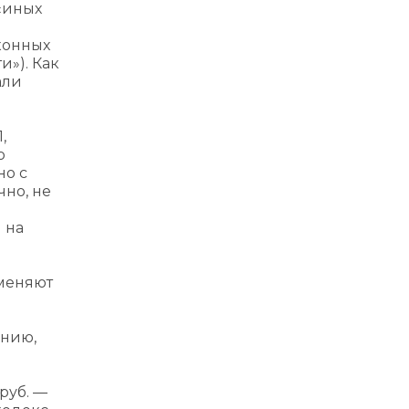
«иных
аконных
»). Как
али
,
о
но с
но, не
 на
именяют
ению,
руб. —