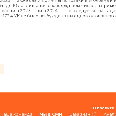
ле 2023 г. также были приняты поправки в Уголовный 
розит до 10 лет лишения свободы, в том числе за при
 ни в 2023 г., ни в 2024 гг., как следует из базы д
 172.4 УК не было возбуждено ни одного уголовного
О проекте
Наша команда
Мы в СМИ
База знаний
Анал