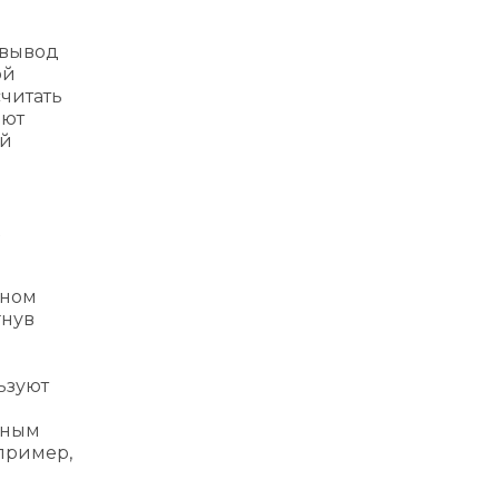
т вывод
ой
считать
яют
ий
бном
гнув
ьзуют
вным
пример,