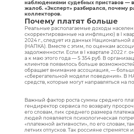
наблюдениями судебных приставов — в 
жалоб. «‎Эксперт» разбирался, почему 
коллекторов.
Почему платят больше
Реальные располагаемые доходы населени
скорректированные на инфляцию) в I квар
2024 г., следует из данных Национальной
(НАПКА). Вместе с этим, по оценкам ассоц
задолженности. Если в I квартале 2022 г. он с
а к маю этого года — 5 354 руб. В организ
клиентов появилось больше возможностей
обращает внимание ассоциация, — больш
«сберегательной модели поведения». В НАП
средств, которые могут направляться на п
Важный фактор роста суммы среднего плат
гендиректор сервиса по возврату просроч
его словам, пик среднего размера платеж
людей появляется психологическая потреб
«платежной активности», по его словам, т
летних отпусков. Так россияне стремятся