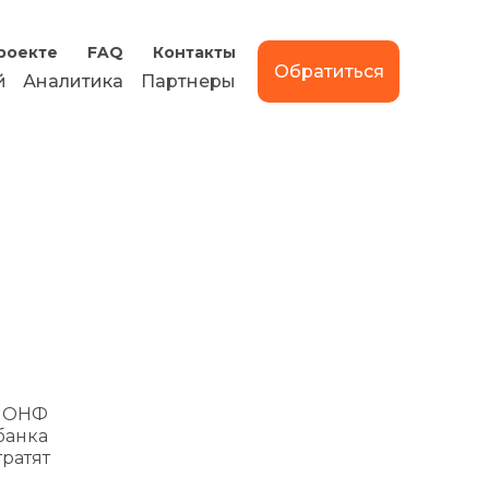
роекте
FAQ
Контакты
Обратиться
й
Аналитика
Партнеры
а ОНФ
банка
тратят