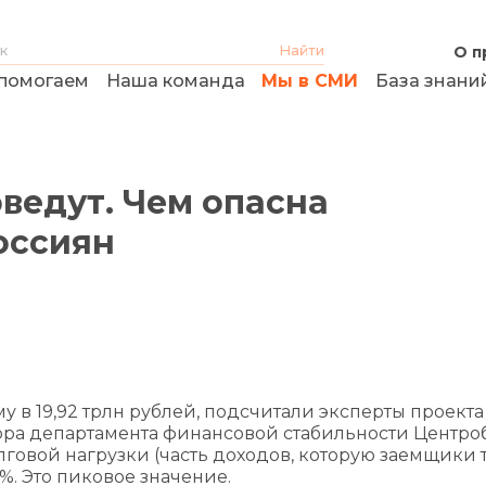
О п
помогаем
Наша команда
Мы в СМИ
База знани
ведут. Чем опасна
оссиян
 в 19,92 трлн рублей, подсчитали эксперты проект
ора департамента финансовой стабильности Центро
олговой нагрузки (часть доходов, которую заемщики 
%. Это пиковое значение.