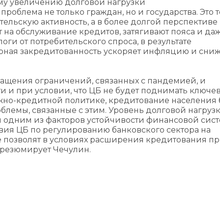
му увеличению долговой нагрузки
роблема не только граждан, но и государства. Это т
ельскую активность, а в более долгой перспективе
т на обслуживание кредитов, затягивают пояса и да
оги от потребительского спроса, в результате
рная закредитованность ускоряет инфляцию и сниж
ащения ограничений, связанных с пандемией, и
и и при условии, что ЦБ не будет поднимать ключе
жно-кредитной политике, кредитование населения 
роблемы, связанные с этим. Уровень долговой нагруз
я одним из факторов устойчивости финансовой сис
вия ЦБ по регулированию банковского сектора на
 позволят в условиях расширения кредитования п
 резюмирует Чечулин.