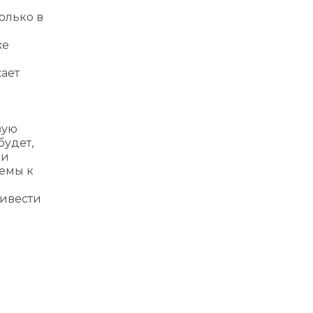
олько в
же
ает
вую
будет,
ки
темы к
ривести