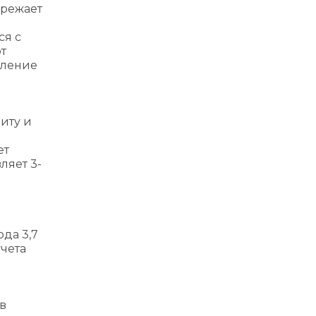
ережает
ся с
т
бление
иту и
ет
ляет 3-
да 3,7
чета
в