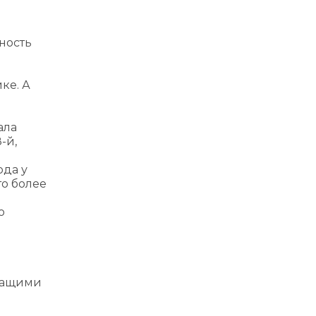
нность
ке. А
ала
-й,
ода у
то более
о
ожащими