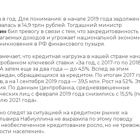
а в год. Для понимания: в начале 2019 года задолже
лась в 14,9 трлн рублей. Тогдашний министр
ин
бил тревогу в связи с тем, что закредитованность
лагаемых доходов и угрожает национальной экономи
никновения в РФ финансового пузыря.
амечает, что кредитная нагрузка в нашей стране нач
банком ключевой ставки: «За год, с 2017-го по 2018
А затем еще за два года — до 4,5%. Вслед за этим
ждан, обращающихся за кредитом. По итогам 2017 г
 на 1 сентября 2019 года — 39,5 млн. Рост на 52%. Э
ния. По данным Центробанка, средневзвешенные
ских лиц с февраля 2019 года снизились с 15,5% (п
лю 2021 года».
но следят за ситуацией на кредитном рынке: на
Эльвира Набиуллина не выразила по этому поводу
ое необеспеченное кредитование росло, но не трев
ости населения».