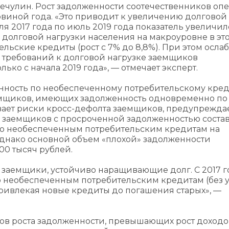
Чечулин. Рост задолженности соотечественников оп
ловиной года. «Это приводит к увеличению долговой
я 2017 года по июль 2019 года показатель увеличил
 долговой нагрузки населения на макроуровне в это
ьские кредиты (рост с 7% до 8,8%). При этом осла
и требований к долговой нагрузке заемщиков
ько с начала 2019 года», — отмечает эксперт.
нность по необеспеченному потребительскому кред
заемщиков, имеющих задолженность одновременно по
вает риски кросс-дефолта заемщиков, предупрежда
 заемщиков с просроченной задолженностью состав
 по необеспеченным потребительским кредитам на
однако основной объем «плохой» задолженности
00 тысяч рублей.
заемщики, устойчиво наращивающие долг. С 2017 го
 необеспеченным потребительским кредитам (без у
, привлекая новые кредиты до погашения старых», —
пов роста задолженности, превышающих рост доходо