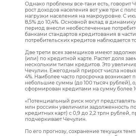
Однако проблемы все-таки есть, говорит 
рост доходов населения вот уже три с по
нагрузки населения на макроуровне. С июл
8,5% до 10,4%. Основной вклад в динамику
период внесли необеспеченные потребител
банками стандартов кредитования в част
потребительских кредитов наблюдается тол
Две трети всех заемщиков имеют задолже
(или) по кредитной карте. Растет доля 
нескольким типам кредитов. Это увеличи
Чечулин. Ежегодный прирост числа новых
4%. Наиболее часто просрочка возникает
небольшие суммы (до 100 тысяч рублей), 
сформирован кредитами на сумму более 1
«Потенциальный риск могут представлять 
млн россиян увеличили задолженность по
кредитных карт) с 0,9 до 2,2 трлн рублей
подчеркивает Чечулин.
По его прогнозу, сохранение текущих тем