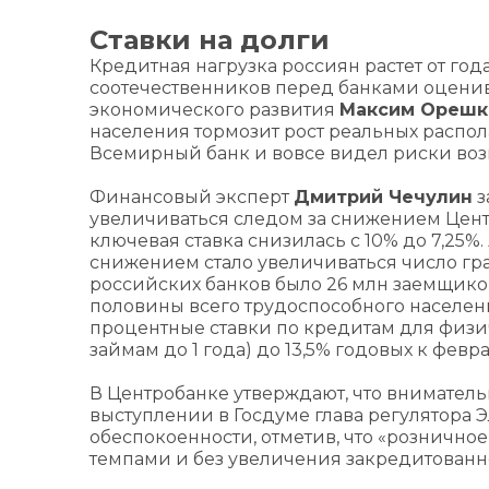
Ставки на долги
Кредитная нагрузка россиян растет от год
соотечественников перед банками оценива
экономического развития
Максим Орешк
населения тормозит рост реальных распо
Всемирный банк и вовсе видел риски воз
Финансовый эксперт
Дмитрий Чечулин
з
увеличиваться следом за снижением Центро
ключевая ставка снизилась с 10% до 7,25%. 
снижением стало увеличиваться число гра
российских банков было 26 млн заемщиков, а
половины всего трудоспособного населе
процентные ставки по кредитам для физиче
займам до 1 года) до 13,5% годовых к февра
В Центробанке утверждают, что вниматель
выступлении в Госдуме глава регулятора 
обеспокоенности, отметив, что «розничн
темпами и без увеличения закредитованн