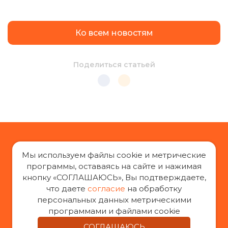
Ко всем новостям
Поделиться статьей
Мы используем файлы cookie и метрические
программы, оставаясь на сайте и нажимая
кнопку «СОГЛАШАЮСЬ», Вы подтверждаете,
«За права заемщиков», 2014-2026 г.
что даете
согласие
на обработку
Все права защищены
персональных данных метрическими
При воспроизведении материалов с сайта
программами и файлами cookie
«За права заемщиков» гиперссылка на оригинал
СОГЛАШАЮСЬ
обязательна