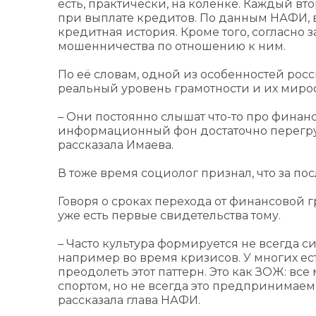
есть, практически, на коленке. Каждый в
при выплате кредитов. По данным НАФИ, в
кредитная история. Кроме того, согласно
мошенничества по отношению к ним.
По её словам, одной из особенностей рос
реальный уровень грамотности и их миро
– Они постоянно слышат что-то про финанс
информационный фон достаточно перегруж
рассказала Имаева.
В тоже время социолог признал, что за п
Говоря о сроках перехода от финансовой г
уже есть первые свидетельства тому.
– Часто культура формируется не всегда 
например во время кризисов. У многих ест
преодолеть этот паттерн. Это как ЗОЖ: вс
спортом, но не всегда это предпринимаем
рассказала глава НАФИ.