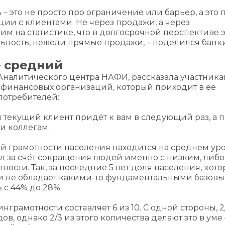
– это не просто про ограничение или барьер, а это 
и с клиентами. Не через продажи, а через
м на статистике, что в долгосрочной перспективе э
ность, нежели прямые продажи, – поделился банк
– средний
налитического центра НАФИ, рассказала участник
 финансовых организаций, который приходит в её
потребителей:
аш текущий клиент придёт к вам в следующий раз, а п
 и коллегам.
й грамотности населения находится на среднем уро
ил за счёт сокращения людей именно с низким, либо
сти. Так, за последние 5 лет доля населения, кото
ки не обладает какими-то фундаментальными базов
 с 44% до 28%.
рамотности составляет 6 из 10. С одной стороны, 2
в, однако 2/3 из этого количества делают это в уме 