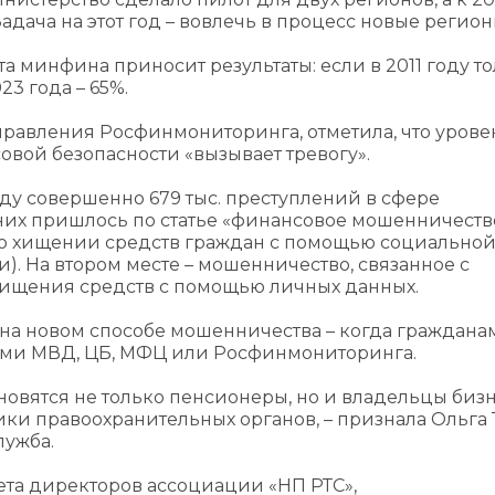
дача на этот год – вовлечь в процесс новые регион
та минфина приносит результаты: если в 2011 году т
3 года – 65%.
правления Росфинмониторинга, отметила, что урове
совой безопасности «вызывает тревогу».
ду совершенно 679 тыс. преступлений в сфере
них пришлось по статье «финансовое мошенничество
ёт о хищении средств граждан с помощью социально
 На втором месте – мошенничество, связанное с
хищения средств с помощью личных данных.
 на новом способе мошенничества – когда граждана
ами МВД, ЦБ, МФЦ или Росфинмониторинга.
овятся не только пенсионеры, но и владельцы бизн
ки правоохранительных органов, – признала Ольга 
лужба.
вета директоров ассоциации «НП РТС»,