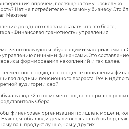
 конференция впрочем, посвящена тому, насколько
ть? Нет не потребителю – а самому бизнесу. Это бл
ал Мехтиев.
ение до одного слова и сказать, что это благо, –
стера «Финансовая грамотность» управления
ежемесячно пользуются обучающими материалами от С
по управлению личными финансами. Это составление
 сервисы формирования накоплений и так далее.
я сегментного подхода в процессе повышения фина
нчивая людьми пенсионного возраста. Речь идёт о т
кретной аудитории свой.
о обучать людей в тот момент, когда он пришёл решит
представитель Сбера.
 чтобы финансовая организация пришла к модели, ко
т. Нужно, чтобы люди делали осознанный выбор, нуж
очему ваш продукт лучше, чем у других.