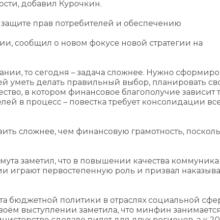
сти, добавил Курочкин.
о защите прав потребителей и обеспечению
ии, сообщил о новом фокусе новой стратегии на
ании, то сегодня – задача сложнее. Нужно сформиро
ей уметь делать правильный выбор, планировать св
ество, в котором финансовое благополучие зависит 
елей в процесс – повестка требует консолидации вс
ить сложнее, чем финансовую грамотность, посколь
ута заметил, что в повышении качества коммуника
и играют первостепенную роль и призвал наказыва
нта бюджетной политики в отраслях социальной сфе
своём выступлении заметила, что минфин занимаетс
инистерство сделало пилот для двух регионов, а к 2