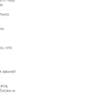
ы.
олько
нь
», что
й
м звонят
еса,
Тисен и