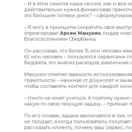
– И в этом смысле наша сессия, как и вся
действительно нужна финансовая грамотнос
это большие потери, риск? – сформулиров
– Я могу в принципе сократить своё выступл
отреагировал
Арсен Манукян
, лидер кла
благосостоянием Сбербанка.
Он рассказал, что более 15 млн человек 
62 млн человек – пользуются сервисами 
бюджета, это анализ расходов, различные
Манукян отметил важность использовани
грамотности – начиная от дошколят и зака
чтобы составлять контент для каждой кон
– Никто не хочет учиться. А поэтому нужн
какую-то свою текущую задачу, – признал 
По его словам, задача заключается в том,
не продает, а когда пользователь покупае
рассказать клиенту, почему ваш сервис, п