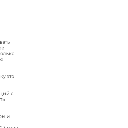
вать
оё
только
ех
ку это
ций с
ть
ры и
я
023 году