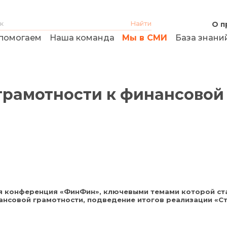
О п
помогаем
Наша команда
Мы в СМИ
База знани
грамотности к финансовой
7-я конференция «ФинФин», ключевыми темами которой ст
ансовой грамотности, подведение итогов реализации «С