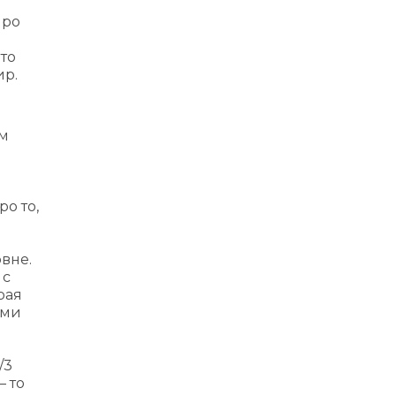
про
то
ир.
ам
ро то,
вне.
 с
рая
ыми
/3
– то