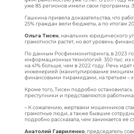
уже 85 регионов имели свои программы. За
Гашкина привела доказательства, что рабо
25% граждан вели бюджеты, а по итогам 202
Ольга Тисен
, начальник юридического у
грамотности растет, но вот уровень финан
По данным Росфинмониторинга, в 2023 го
информационных технологий. 350 тыс. из 
на 41% больше, чем в 2022 году. Речь ид
инженерией (манипулирование эмоциями).
финансовыми пирамидами, на третьем – 
Кроме того, Тисен подробно остановилась
преступники и представляются работник
– К сожалению, жертвами мошенников стан
грамотные люди, а также бывшие сотрудни
подробно рассказала, чем занимается её с
Анатолий Гавриленко
, председатель со