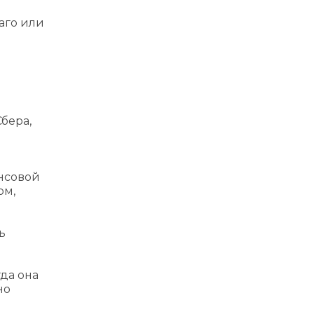
аго или
бера,
нсовой
ом,
ь
гда она
но