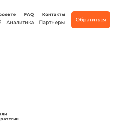
роекте
FAQ
Контакты
Обратиться
й
Аналитика
Партнеры
али
тратегии