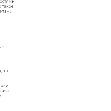
ностями
 такое
актами
 –
, что
шоки,
дача –
ся