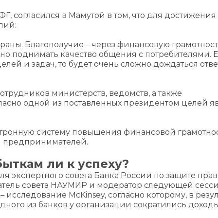
Г, согласился в Мамутой в том, что для достижения
лий:
траны. Благополучие – через финансовую грамотност
жно поднимать качество общения с потребителями. 
лей и задач, то будет очень сложно дождаться отве
трудников министерств, ведомств, а также
ласно одной из поставленных президентом целей я
ктронную систему повышения финансовой грамотнос
и предпринимателей.
быткам ли к успеху?
еля экспертного совета Банка России по защите прав
атель совета НАУМИР и модератор следующей сесси
– исследование McKinsey, согласно которому, в резул
дного из банков у организации сократились доходы