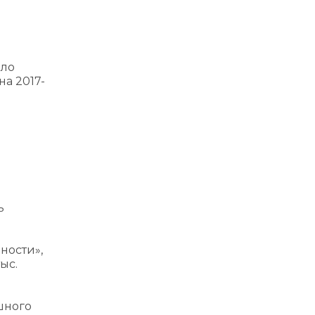
ило
а 2017-
ь
ности»,
ыс.
шного