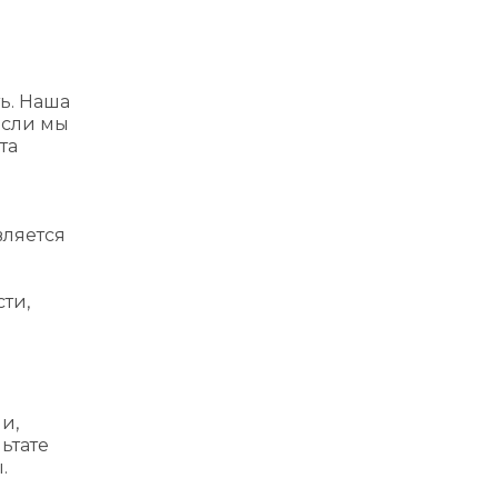
ь. Наша
Если мы
та
вляется
ти,
и,
ьтате
.