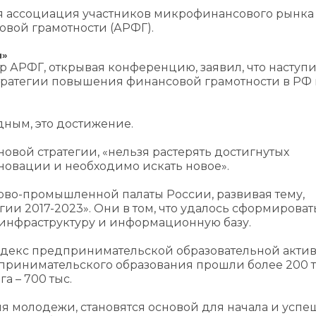
 ассоциация участников микрофинансового рынка
вой грамотности (АРФГ).
м»
р АРФГ, открывая конференцию, заявил, что наступ
ратегии повышения финансовой грамотности в РФ н
дным, это достижение.
новой стратегии, «нельзя растерять достигнутых
 новации и необходимо искать новое».
гово-промышленной палаты России, развивая тему,
ии 2017-2023». Они в том, что удалось сформироват
 инфраструктуру и информационную базу.
декс предпринимательской образовательной актив
дпринимательского образования прошли более 200 т
а – 700 тыс.
я молодежи, становятся основой для начала и успе