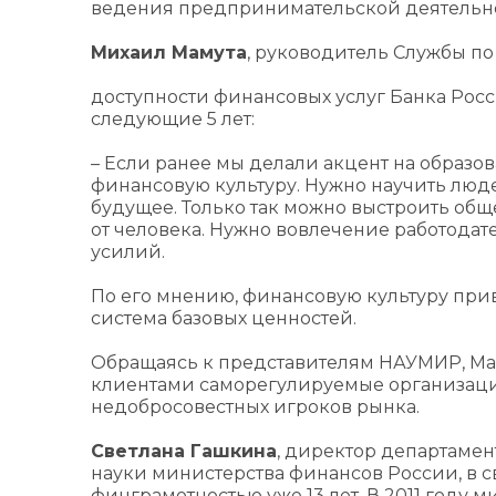
ведения предпринимательской деятельно
Михаил Мамута
, руководитель Службы п
доступности финансовых услуг Банка Росс
следующие 5 лет:
– Если ранее мы делали акцент на образов
финансовую культуру. Нужно научить люд
будущее. Только так можно выстроить общ
от человека. Нужно вовлечение работодат
усилий.
По его мнению, финансовую культуру прив
система базовых ценностей.
Обращаясь к представителям НАУМИР, Мам
клиентами саморегулируемые организаци
недобросовестных игроков рынка.
Светлана Гашкина
, директор департаме
науки министерства финансов России, в 
финграмотностью уже 13 лет. В 2011 году м