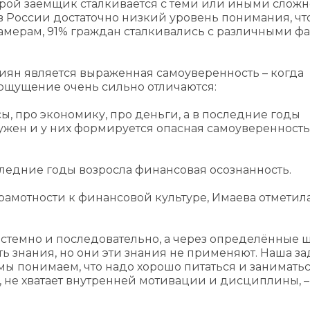
торой заёмщик сталкивается с теми или иными слож
 России достаточно низкий уровень понимания, что
 замерам, 91% граждан сталкивались с различными ф
сиян является выраженная самоуверенность – когда
ощущение очень сильно отличаются:
ы, про экономику, про деньги, а в последние годы
ен и у них формируется опасная самоуверенность,
оследние годы возросла финансовая осознанность.
рамотности к финансовой культуре, Имаева отметила
системно и последовательно, а через определённые 
ь знания, но они эти знания не применяют. Наша за
е мы понимаем, что надо хорошо питаться и занимать
, не хватает внутренней мотивации и дисциплины, –