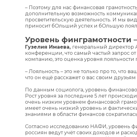
– Поэтому для нас финансовая грамотность 
дополнительную возможность коммуникаци
просветительскую деятельность. И мы види
приносит бОльший успех и бОльшую лояль
Уровень финграмотности 
Гузелия Имаева,
генеральный директор А
конференции, что самый частый запрос от
компанию, это оценка уровня лояльности 
– Лояльность – это не только про то, что в
что он ещё расскажет о вас своим друзьям
По данным социолога, уровень финансово
Рост уровня за последние 5 лет происход
очень низким уровнем финансовой грамотно
имеет очень низкий уровень и фактичес
знаниями в области финансов сократилась
Согласно исследованию НАФИ, уровень финг
россиян ведут учёт своих доходов и расходо