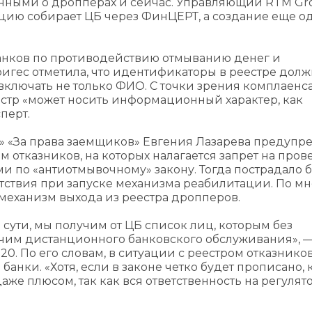
анными о дропперах и сейчас. Управляющий RTM Gr
ацию собирает ЦБ через ФинЦЕРТ, а создание еще о
анков по противодействию отмыванию денег и
гес отметила, что идентификаторы в реестре долж
включать не только ФИО. С точки зрения комплаенс
естр «может носить информационный характер, как
перт.
» «За права заемщиков» Евгения Лазарева предупре
м отказников, на которых налагается запрет на про
и по «антиотмывочному» закону. Тогда пострадало 
утствия при запуске механизма реабилитации. По м
еханизм выхода из реестра дропперов.
сути, мы получим от ЦБ список лиц, которым без
чим дистанционного банковского обслуживания», 
20. По его словам, в ситуации с реестром отказнико
анки. «Хотя, если в законе четко будет прописано, 
аже плюсом, так как вся ответственность на регулят