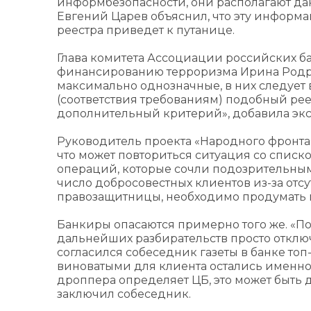
информбезопасности, они располагают д
Евгений Царев объяснил, что эту информ
реестра приведет к путанице.
Глава комитета Ассоциации российских б
финансированию терроризма Ирина Родри
максимально однозначные, в них следует 
(соответствия требованиям) подобный ре
дополнительный критерий», добавила экс
Руководитель проекта «Народного фронта
что может повториться ситуация со списко
операций, которые сочли подозрительным
число добросовестных клиентов из-за отс
правозащитницы, необходимо продумать м
Банкиры опасаются примерно того же. «По 
дальнейших разбирательств просто отклю
согласился собеседник газеты в банке топ-
виноватыми для клиента остались именно б
дроппера определяет ЦБ, это может быть д
заключил собеседник.