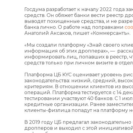
Госдума разработает к началу 2022 года з
средств. Он обяжет банки вести реестр д
выводят похищенные средства, и не разр
банка лично. О работе над поправками
со
Анатолий Аксаков, пишет «Коммерсантъ».
«Мы создали платформу «Знай своего клиен
информация об этих дропперах», — расска
информировать лиц, попавших в реестр, 
средств только при личном визите в отдел
Платформа ЦБ KYC оценивает уровень рис
законодательства: низкий, средний, выс
критериям. В отношении клиентов из выс
операций. Платформа тестируется с 14 дек
тестировании участвуют 40 банков. С 1 ию
кредитные организации. Ранее заместите
клиенты-физлица попадут на платформу н
В 2019 году ЦБ предлагал законодательно
дропперов и выходил с этой инициативой 