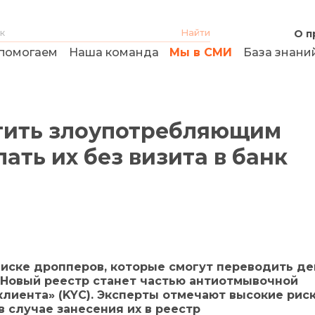
О п
помогаем
Наша команда
Мы в СМИ
База знани
тить злоупотребляющим
ать их без визита в банк
писке дропперов, которые смогут переводить де
. Новый реестр станет частью антиотмывочной
лиента» (KYC). Эксперты отмечают высокие рис
в случае занесения их в реестр