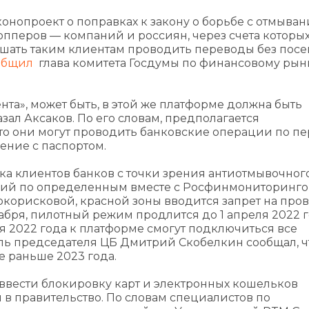
аконопроект о поправках к закону о борьбе с отмыва
ропперов — компаний и россиян, через счета которы
ешать таким клиентам проводить переводы без пос
общил
глава комитета Госдумы по финансовому рын
та», может быть, в этой же платформе должна быть
зал Аксаков. По его словам, предполагается
что они могут проводить банковские операции по п
ение с паспортом.
ка клиентов банков с точки зрения антиотмывочног
окий по определенным вместе с Росфинмониторинг
окорисковой, красной зоны вводится запрет на про
абря, пилотный режим продлится до 1 апреля 2022 г
ля 2022 года к платформе смогут подключиться все
ль председателя ЦБ Дмитрий Скобелкин сообщал, ч
е раньше 2023 года.
 ввести блокировку карт и электронных кошельков
в правительство. По словам специалистов по