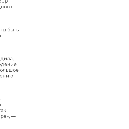
oup
дного
ны быть
а
дила,
ведение
большое
нению
—
в
как
оре», —