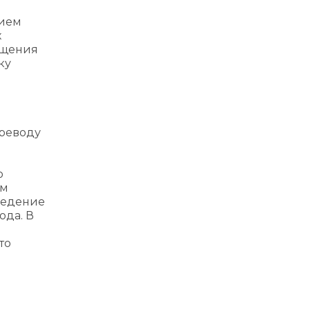
нием
х
ещения
ку
ереводу
о
ом
ведение
ода. В
то