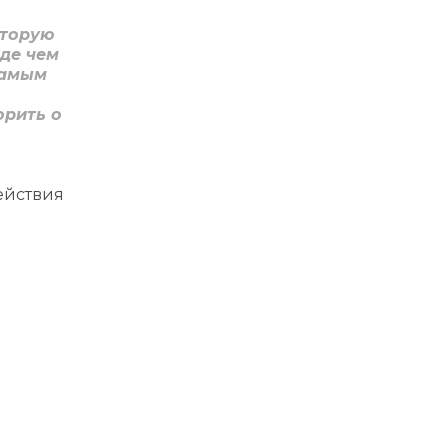
оторую
жде чем
самым
орить о
ействия