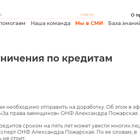
О п
помогаем
Наша команда
Мы в СМИ
База знани
аничения по кредитам
м необходимо отправить на доработку. Об этом в э
а «За права заемщиков» ОНФ Александра Пожарская.
едитов сроком на пять лет может увести многих лю
ксперт ОНФ Александра Пожарская. По ее словам, в
не стоит.