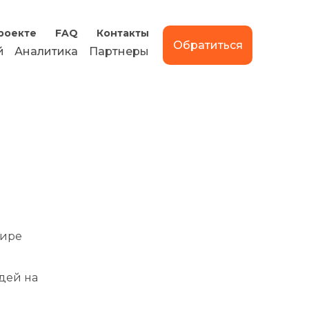
роекте
FAQ
Контакты
Обратиться
й
Аналитика
Партнеры
фире
дей на