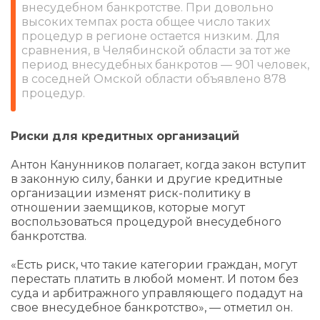
внесудебном банкротстве. При довольно
высоких темпах роста общее число таких
процедур в регионе остается низким. Для
сравнения, в Челябинской области за тот же
период внесудебных банкротов — 901 человек,
в соседней Омской области объявлено 878
процедур.
Риски для кредитных организаций
Антон Канунников полагает, когда закон вступит
в законную силу, банки и другие кредитные
организации изменят риск-политику в
отношении заемщиков, которые могут
воспользоваться процедурой внесудебного
банкротства.
«Есть риск, что такие категории граждан, могут
перестать платить в любой момент. И потом без
суда и арбитражного управляющего подадут на
свое внесудебное банкротство», — отметил он.