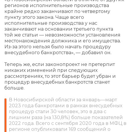
регионов исполнительные производства
крайне редко заканчивают по четвертому
пункту этого закона. Чаще всего
исполнительные производства у нас
заканчивают на основании третьего пункта
той же статьи — невозможности установления
местонахождения должника и его имущества.
Из-за этого нельзя было начать процедуру
внесудебного банкротства», — добавил он.
Теперь же, если законопроект не претерпит
никаких изменений при следующих
рассмотрениях, то этот барьер будет убран и
процедур внесудебных банкротств станет
больше.
В Новосибирской области за январь—март
2023 года банкротами в рамках внесудебных
процедур стали 30 человек, это в два с
лишним раза (на 130,8%) больше показателей
2022 года. Всего с сентября 2020 года в МФЦ в
регионе опубликовали 169 сообщений о