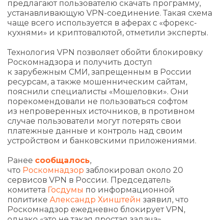
предлагают пользователю скачать программу,
устанавливающую VPN-соединение. Такая схема
чаще всего используется в аферах с «форекс-
кухнями» и криптовалютой, отметили эксперты.
Технология VPN позволяет обойти блокировку
Роскомнадзора и получить доступ
к зарубежным СМИ, запрещенным в России
ресурсам, а также мошенническим сайтам,
пояснили специалисты «Мошеловки». Они
порекомендовали не пользоваться софтом
из непроверенных источников, в противном
случае пользователи могут потерять свои
платежные данные и контроль над своим
устройством и банковскими приложениями.
Ранее
сообщалось
,
что
Роскомнадзор
заблокировал около 20
сервисов VPN в России. Председатель
комитета
Госдумы
по информационной
политике
Александр Хинштейн
заявил, что
Роскомнадзор ежедневно блокирует VPN,
однако «это не такая простая задача».