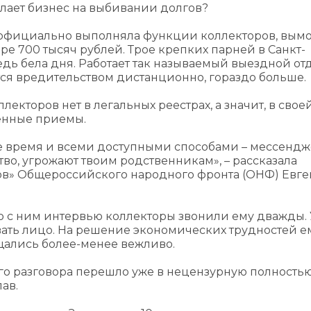
елает бизнес на выбивании долгов?
еофициально выполняла функции коллекторов, вымо
е 700 тысяч рублей. Трое крепких парней в Санкт-
дь бела дня. Работает так называемый выездной от
ется вредительством дистанционно, гораздо больше.
екторов нет в легальных реестрах, а значит, в свое
енные приемы.
ое время и всеми доступными способами – мессенд
во, угрожают твоим родственникам», – рассказала
ов» Общероссийского народного фронта (ОНФ) Евг
го с ним интервью коллекторы звонили ему дважды.
вать лицо. На решение экономических трудностей е
щались более-менее вежливо.
ого разговора перешло уже в нецензурную полность
ав.