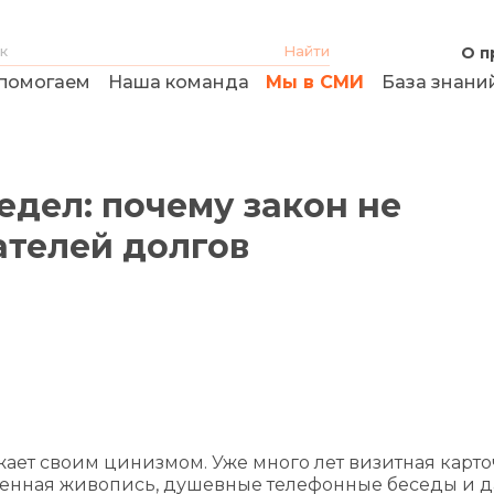
О п
помогаем
Наша команда
Мы в СМИ
База знани
дел: почему закон не
ателей долгов
ает своим цинизмом. Уже много лет визитная карто
тенная живопись, душевные телефонные беседы и 