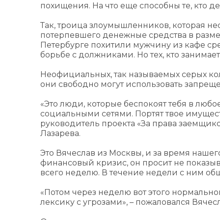
похищения. На что еще способны те, кто д
Так, троица злоумышленников, которая н
потерпевшего денежные средства в размер
Петербурге похитили мужчину из кафе сре
борьбе с должниками. Но тех, кто занима
Неофициальных, так называемых серых колл
они свободно могут использовать запрещ
«Это люди, которые беспокоят тебя в люб
социальными сетями. Портят твое имущест
руководитель проекта «За права заемщик
Лазарева.
Это Вячеслав из Москвы, и за время наше
финансовый кризис, он просит не показы
всего неделю. В течение недели с ним об
«Потом через неделю вот этого нормальн
лексику с угрозами», – пожаловался Вячесл