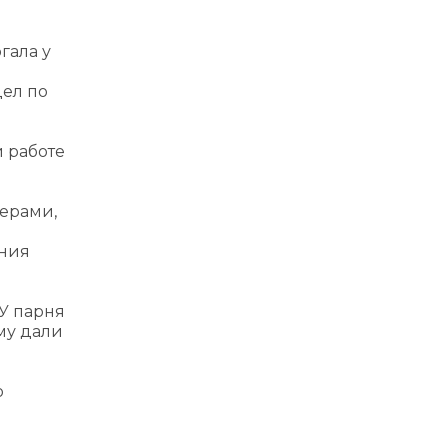
гала у
дел по
й работе
жерами,
ения
 У парня
му дали
ю