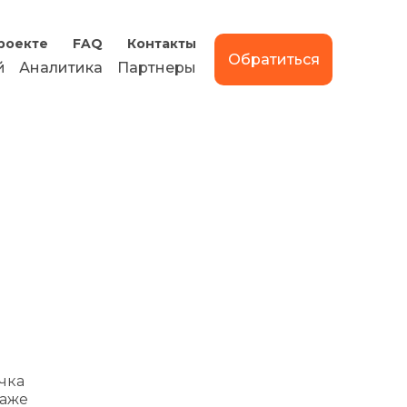
роекте
FAQ
Контакты
Обратиться
й
Аналитика
Партнеры
чка
даже