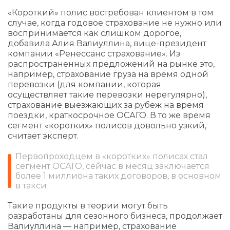
«Короткий» полис востребован клиентом в том
случае, когда годовое страхование не нужно или
воспринимается как слишком дорогое,
добавила Алия Валиуллина, вице-президент
компании «Ренессанс страхование». Из
распространенных предложений на рынке это,
например, страхование груза на время одной
перевозки (для компании, которая
осуществляет такие перевозки нерегулярно),
страхование выезжающих за рубеж на время
поездки, краткосрочное ОСАГО. В то же время
сегмент «коротких» полисов довольно узкий,
считает эксперт.
Первопроходцем в «коротких» полисах стал
сегмент ОСАГО, сейчас в месяц заключается
более 1 миллиона таких договоров, в основном
в такси
Такие продукты в теории могут быть
разработаны для сезонного бизнеса, продолжает
Валиуллина — например, страхование