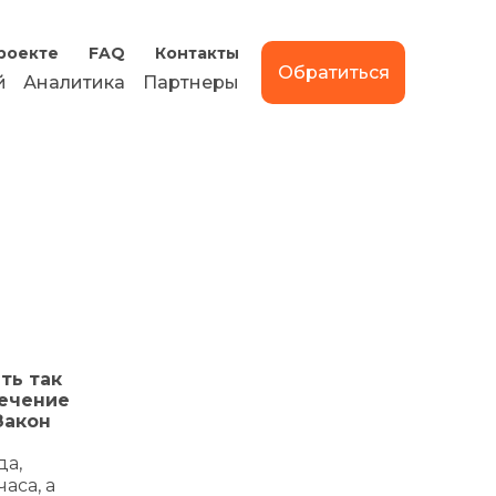
роекте
FAQ
Контакты
Обратиться
й
Аналитика
Партнеры
ть так
течение
Закон
да,
аса, а