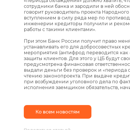
«периода охлаждения» должно хватить, чт
сотрудники банка и зародили в ней обос
говорит руководитель проекта Народного 
вступлением в силу ряда мер по против
инженерии кредиторы получили и реком
работы с такими клиентами».
При этом Банк России получит право мен
устанавливать его для добросовестных к
мероприятия (антифрод переводится как «
защиты клиентов. Для этого у ЦБ будут с
предусмотрена финансовая ответственност
выдали деньги без проверок и «периода 
чтению законопроекта. При выдаче кред
при возбуждении уголовного дела по фак
исполнения заемщиком обязательств, начи
Ко всем новостям