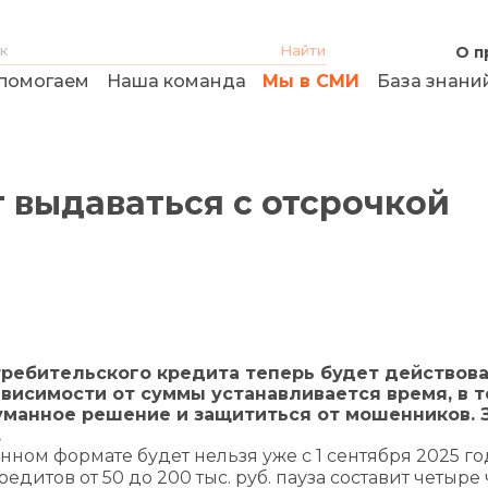
О п
помогаем
Наша команда
Мы в СМИ
База знани
 выдаваться с отсрочкой
ебительского кредита теперь будет действова
висимости от суммы устанавливается время, в 
уманное решение и защититься от мошенников. 
.
ном формате будет нельзя уже с 1 сентября 2025 го
дитов от 50 до 200 тыс. руб. пауза составит четыре ч