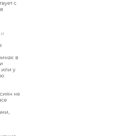
вует с
 в
ми
я
инах: в
ии
 или у
ию
ссиян не
все
ами,