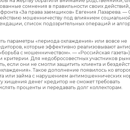
обы на жертву обратили внимание родственники, бл
нованные сомнения в правильности своих действий
фронта «За права заемщиков» Евгения Лазарева. — 
одействию мошенничеству под влиянием социально
ендации, список подозрительных операций и алго
ять параметры «периода охлаждения» или вовсе не
редиторов, которые эффективно реализовывают анти
борьба с мошенничеством». — «Российская газета»)
вои критерии. Для недобросовестных участников рын
ь, если они не смогли защитить клиента и бездейст
охлаждения». Такое дополнение появилось ко второ
ита или займа с нарушением антимошеннических но
ту хищения денег кредитор не сможет требовать
слять проценты и передавать долг коллекторам.