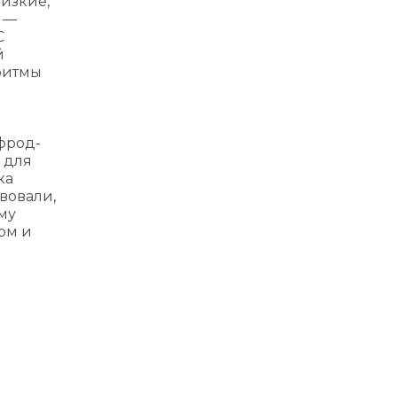
изкие,
, —
С
й
ритмы
фрод-
 для
ка
вовали,
му
рм и