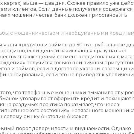
 картах) выше — два дня. Схожее правило уже дейст
ами клиентов. Если данные получателя содержатся
учаях мошенничества, банк должен приостановить
рьбы с мошенничеством и необдуманными кредита
 для кредитов и займов до 50 тыс. руб., а также дл
кредитов, если деньги зачисляются сразу на счет
ществует также целый сегмент кредитования в магаз
хлаждения» получится только при личном присутств
итов и займов, если в договоре указаны созаемщики
ефинансирования, если это не приведет к увеличен
а того, что телефонные мошенники выманивают у ро
 обманом уговаривают оформить кредит и похищают 
 на раздумье: практика показывает, что через
гипнотического состояния», навязанного мошенник
ансовому рынку Анатолий Аксаков.
льный порог доверчивости и внушаемости. Однако