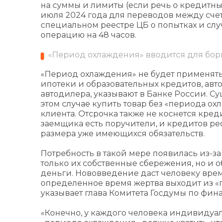
на суммы и лимиты (если речь о кредитных
июля 2024 года для переводов между счет
специальном реестре ЦБ о попытках и сл
операцию на 48 часов.
«Период охлаждения» вводится для бо
«Период охлаждения» не будет применяться
ипотеки и образовательных кредитов, авто
автодилера, указывают в Банке России. Су
этом случае купить товар без «периода о
клиента. Отсрочка также не коснется кред
заемщика есть поручители, и кредитов р
размера уже имеющихся обязательств.
Потребность в такой мере появилась из-з
только их собственные сбережения, но и
деньги. Нововведение даст человеку время
определенное время жертва выходит из «
указывает глава Комитета Госдумы по фин
«Конечно, у каждого человека индивидуа