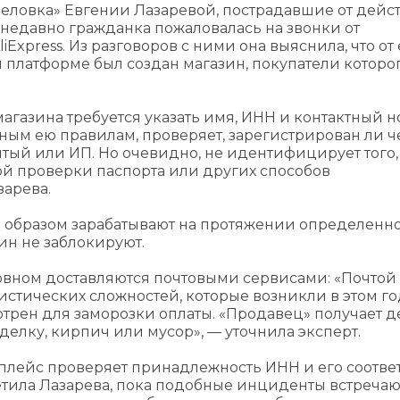
еловка» Евгении Лазаревой, пострадавшие от дейс
 недавно гражданка пожаловалась на звонки от
Express. Из разговоров с ними она выяснила, что от 
 платформе был создан магазин, покупатели которо
 магазина требуется указать имя, ИНН и контактный 
нным ею правилам, проверяет, зарегистрирован ли 
тый или ИП. Но очевидно, не идентифицирует того, 
ой проверки паспорта или других способов
арева.
 образом зарабатывают на протяжении определенн
ин не заблокируют.
овном доставляются почтовыми сервисами: «Почтой
гистических сложностей, которые возникли в этом го
трен для заморозки оплаты. «Продавец» получает де
делку, кирпич или мусор», — уточнила эксперт.
плейс проверяет принадлежность ИНН и его соотве
етила Лазарева, пока подобные инциденты встречаю