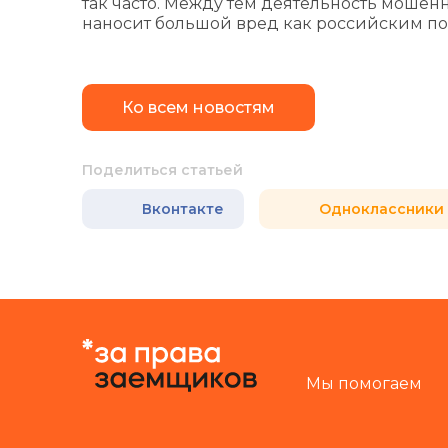
так часто. Между тем деятельность мошен
наносит большой вред как российским пок
Ко всем новостям
Поделиться статьей
Вконтакте
Одноклассники
Мы помогаем