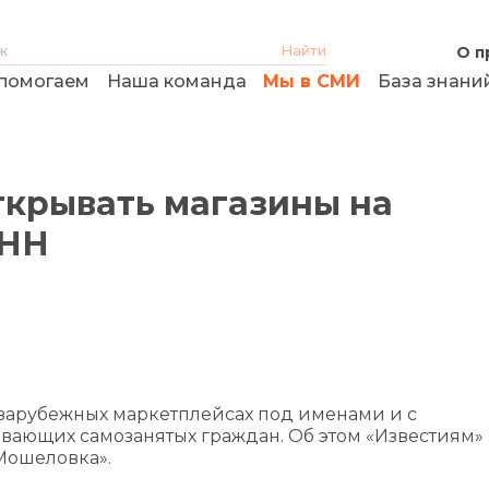
О п
помогаем
Наша команда
Мы в СМИ
База знани
крывать магазины на
ИНН
зарубежных маркетплейсах под именами и с
вающих самозанятых граждан. Об этом «Известиям»
Мошеловка».