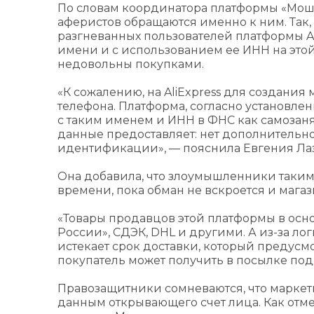
По словам координатора платформы «Мош
аферистов обращаются именно к ним. Так,
разгневанных пользователей платформы Ali
имени и с использованием ее ИНН на этой
недовольны покупками.
«К сожалению, на AliExpress для создания
телефона. Платформа, согласно установле
с таким именем и ИНН в ФНС как самозаня
данные предоставляет: нет дополнительн
идентификации», — пояснила Евгения Лаз
Она добавила, что злоумышленники таким
времени, пока обман не вскроется и магаз
«Товары продавцов этой платформы в осн
России», СДЭК, DHL и другими. А из-за ло
истекает срок доставки, который предусмо
покупатель может получить в посылке под
Правозащитники сомневаются, что маркет
данным открывающего счет лица. Как отм