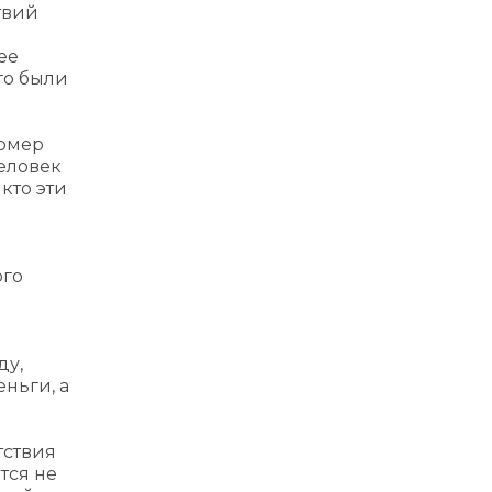
твий
ее
го были
номер
человек
кто эти
ого
ду,
ньги, а
тствия
тся не