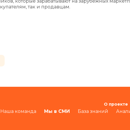
ников, которые зарабатывают на зарубежных маркетп
упателям, так и продавцам.
О проекте
Наша команда
Мы в СМИ
База знаний
Анал