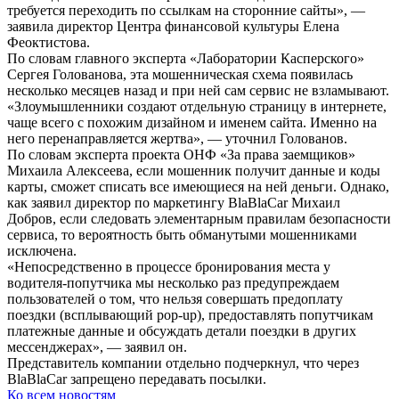
требуется переходить по ссылкам на сторонние сайты», —
заявила директор Центра финансовой культуры Елена
Феоктистова.
По словам главного эксперта «Лаборатории Касперского»
Сергея Голованова, эта мошенническая схема появилась
несколько месяцев назад и при ней сам сервис не взламывают.
«Злоумышленники создают отдельную страницу в интернете,
чаще всего с похожим дизайном и именем сайта. Именно на
него перенаправляется жертва», — уточнил Голованов.
По словам эксперта проекта ОНФ «За права заемщиков»
Михаила Алексеева, если мошенник получит данные и коды
карты, сможет списать все имеющиеся на ней деньги. Однако,
как заявил директор по маркетингу BlaBlaCar Михаил
Добров, если следовать элементарным правилам безопасности
сервиса, то вероятность быть обманутыми мошенниками
исключена.
«Непосредственно в процессе бронирования места у
водителя-попутчика мы несколько раз предупреждаем
пользователей о том, что нельзя совершать предоплату
поездки (всплывающий pop-up), предоставлять попутчикам
платежные данные и обсуждать детали поездки в других
мессенджерах», — заявил он.
Представитель компании отдельно подчеркнул, что через
BlaBlaCar запрещено передавать посылки.
Ко всем новостям