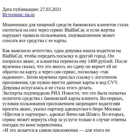
Дата публикации: 27.03.2021
Источник: ria.ru
Мошенники для хищений средств банковских клиентов стали
охотиться на них через сервис BlaBlaCar, и если жертва
нарушает правила пользования, злоумышленник может
списать все средства с ее карты.
Как выяснило агентство, одна девушка нашла водителя на
BlaBlaCar, чтобы передать посылку в другой город. Он
попросил аванс, и клиентка перевела ему 1400 рублей. После
мужчина сказал, что это много, но сдачу он вернет ей не
обратно на карту, а через сам сервис, поскольку «так
надежнее». Затем мужчина прислал ссылку с логотипом
приложения, где нужно ввести данные карты и код CVV.
Девушка испугалась и не стала этого делать.
Эксперты подтвердили РИА Новости, что это была попытка
похитить средства с банковской карты клиента. Во-первых,
условия пользования приложением запрещают водителям
просить аванс, указал партнер адвокатского бюро Москвы
«Щеглов и партнеры», адвокат Вячеслав Шляго. Во-вторых,
сервис может вернуть сбор за услуги только в случае отмены
поездки по вине перевозчика.
«И это делается в самом приложении — для этого не