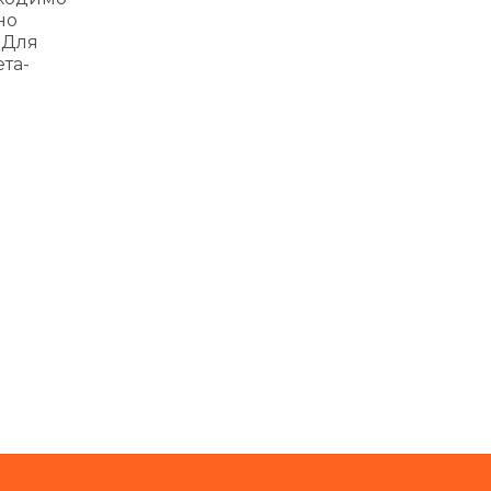
но
 Для
ета-