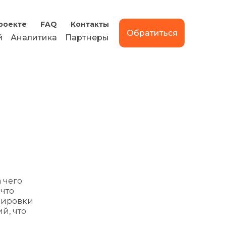
роекте
FAQ
Контакты
Обратиться
й
Аналитика
Партнеры
 чего
что
окировки
й, что