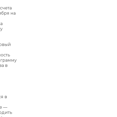
счета
ября на
на
ту
ервый
ность
ограмму
ва в
я в
ие —
водить