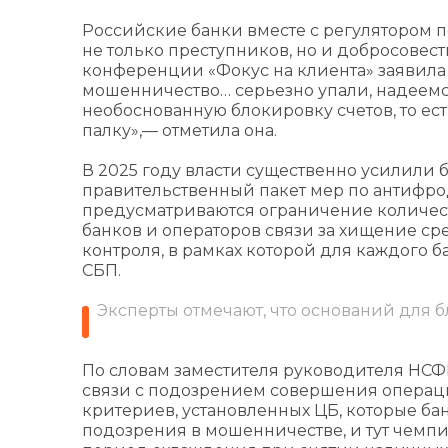
Российские банки вместе с регулятором п
не только преступников, но и добросовест
конференции «Фокус на клиента» заявила
мошенничество… серьезно упали, надеемся
необоснованную блокировку счетов, то ест
палку»,— отметила она.
В 2025 году власти существенно усилили 
правительственный пакет мер по антифрод
предусматриваются ограничение количеств
банков и операторов связи за хищение ср
контроля, в рамках которой для каждого 
СБП.
Эксперты отмечают, что оснований для б
По словам заместителя руководителя НСФР
связи с подозрением совершения операци
критериев, установленных ЦБ, которые ба
подозрения в мошенничестве, и тут чемпи