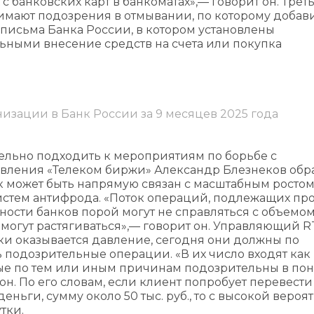
 банковских карт в банкоматах»,— говорит он. Трет
нимают подозрения в отмывании, по которому добав
исьма Банка России, в котором установлены
ными внесение средств на счета или покупка
изации в Банк России за 9 месяцев 2025 года
тельно подходить к мероприятиям по борьбе с
вления «Телеком биржи» Александр Блезнеков обр
к может быть напрямую связан с масштабным росто
стем антифрода. «Поток операций, подлежащих про
сности банков порой могут не справляться с объемо
 могут растягиваться»,— говорит он. Управляющий 
нки оказывается давление, сегодня они должны по
 подозрительные операции. «В их число входят как
рые по тем или иным причинам подозрительны в по
он. По его словам, если клиент попробует перевести
ньги, сумму около 50 тыс. руб., то с высокой вероя
тки.