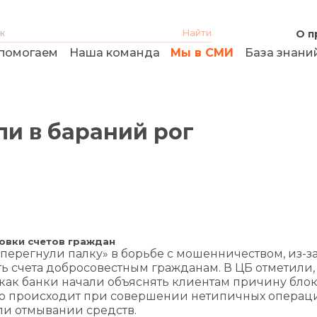
О п
помогаем
Наша команда
Мы в СМИ
База знани
и в бараний рог
овки счетов граждан
 «перегнули палку» в борьбе с мошенничеством, из-за
 счета добросовестным гражданам. В ЦБ отметили, 
о как банки начали объяснять клиентам причину бл
 это происходит при совершении нетипичных операци
ли отмывании средств.