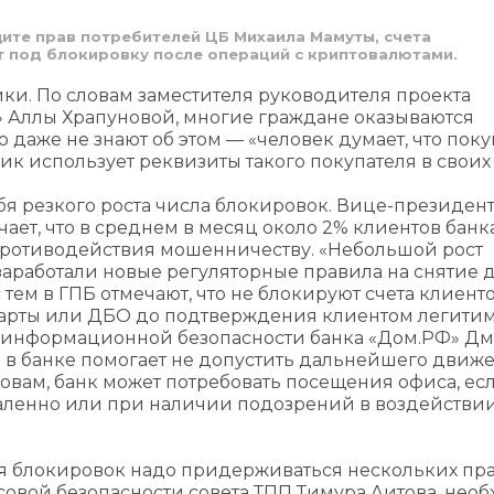
щите прав потребителей ЦБ Михаила Мамуты, счета
 под блокировку после операций с криптовалютами.
ки. По словам заместителя руководителя проекта
» Аллы Храпуновой, многие граждане оказываются
даже не знают об этом — «человек думает, что поку
к использует реквизиты такого покупателя в своих 
бя резкого роста числа блокировок. Вице-президен
ает, что в среднем в месяц около 2% клиентов банк
противодействия мошенничеству. «Небольшой рост
заработали новые регуляторные правила на снятие 
 тем в ГПБ отмечают, что не блокируют счета клиенто
арты или ДБО до подтверждения клиентом легити
о информационной безопасности банка «Дом.РФ» Д
 в банке помогает не допустить дальнейшего движ
овам, банк может потребовать посещения офиса, ес
аленно или при наличии подозрений в воздействии
ия блокировок надо придерживаться нескольких пра
овой безопасности совета ТПП Тимура Аитова, нео