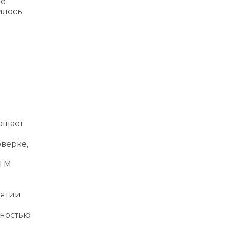
ье
илось
ащает
м
верке,
м
RTM
нятии
тностью