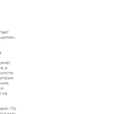
пает
целях».
т
а
денег
в, а
мности
митрия
ения
ли
 на
вил. По
бходимо