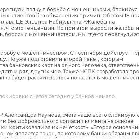
ерегнули палку в борьбе с мошенниками, блокируя 
ных клиентов без объяснения причин. Об этом 18 но
 глава ЦБ Эльвира Набиуллина. «Жалобы на
, что это тенденция. Но при этом выросли жалобы 
ь, борясь с мошенничеством, мы где-то перегнули э
борьбу с мошенничеством. С 1 сентября действует п
у. Но уже подготовили второй пакет, которым
а банковских карт на одного человека, ответствен
едств и ряд других мер. Также НСПК разработала пр
банка будет рассчитываться показатель мошенничест
локировки счетов сегодня у банков немало.
 Александра Наумова, счета чаще всего блокируютс
и без добровольного согласия клиента на основе
нки критиковали за их нечеткость. «Второе основан
оном является закон, по которому банки обязаны в