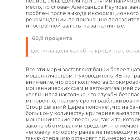
период охлаждения при снятии наличных с
место, по словам Александра Наумова, за
проблем после выхода информационного п
рекомендации по признанию подозритель
иностранной валюты на за наличные.
60,9 процента
достигла доля жалоб на кредитные орган
Все эти меры заставляют банки более тща
мошенничеством. Руководитель ИБ-напра
внимание, что рост количества блокирово
мошеннических схем и автоматизацией си
увеличился настолько, что службы безопа
мгновенно, поэтому сроки разблокировки
Group Евгений Царев поясняет, что на ба
большому количеству критериев выявлять
мошеннические операции, так и те, кото
закона об отмывании средств»,— отмечает 
человеку, которому ранее не переводили де
такую операцию остановят примерно на су