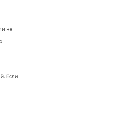
ии не
о
й. Если