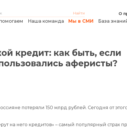
О п
помогаем
Наша команда
Мы в СМИ
База знани
ой кредит: как быть, если
пользовались аферисты?
оссияне потеряли 150 млрд рублей. Сегодня от этог
рут на него кредитов» – самый популярный страх п