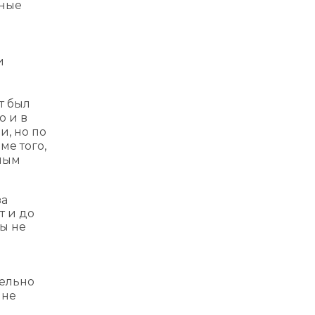
мные
и
т был
о и в
и, но по
ме того,
ьным
за
т и до
ты не
тельно
 не