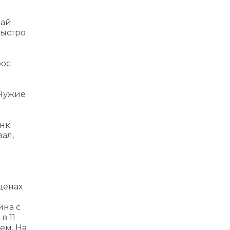
чай
быстро
рос
 Чужие
нк.
вал,
ценах
ина с
в 11
ем. На