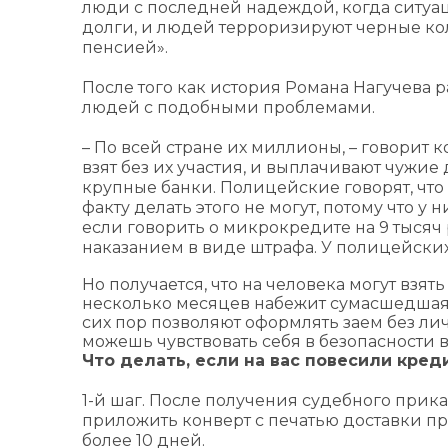
люди с последней надеждой, когда ситуа
долги, и людей терроризируют черные ко
пенсией».
После того как история Романа Нагучева р
людей с подобными проблемами.
– По всей стране их миллионы, – говорит к
взят без их участия, и выплачивают чужие
крупные банки. Полицейские говорят, что
факту делать этого не могут, потому что у 
если говорить о микрокредите на 9 тысяч
наказанием в виде штрафа. У полицейских
Но получается, что на человека могут взять
несколько месяцев набежит сумасшедшая 
сих пор позволяют оформлять заем без лич
можешь чувствовать себя в безопасности в
Что делать, если на вас повесили кред
1-й шаг. После получения судебного прик
приложить конверт с печатью доставки при
более 10 дней.