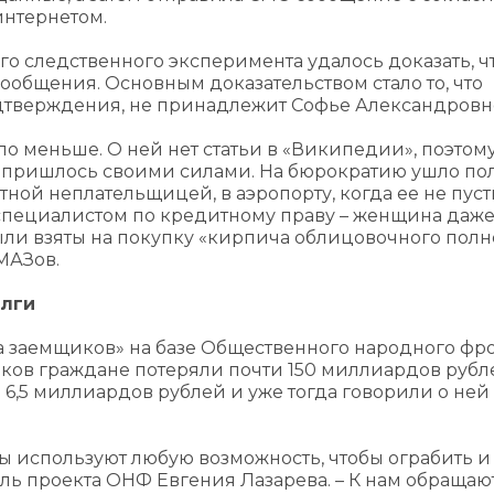
интернетом.
о следственного эксперимента удалось доказать, ч
сообщения. Основным доказательством стало то, что
подтверждения, не принадлежит Софье Александровн
о меньше. О ней нет статьи в «Википедии», поэтом
яч пришлось своими силами. На бюрократию ушло пол
стной неплательщицей, в аэропорту, когда ее не пус
 специалистом по кредитному праву – женщина даж
были взяты на покупку «кирпича облицовочного полн
МАЗов.
лги
ва заемщиков» на базе Общественного народного фро
ков граждане потеряли почти 150 миллиардов рубле
6,5 миллиардов рублей и уже тогда говорили о ней 
 используют любую возможность, чтобы ограбить и
ель проекта ОНФ Евгения Лазарева. – К нам обращаю