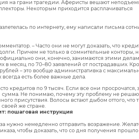
ция на грани трагедии. Аферисты вешают неподъе
ллекторы. Некоторым приходится расплачиваться
азлетелась по интернету, ему написали письма сотн
омментатор. – Часто они не могут доказать, что креди
 долги. Причем не только в сомнительные конторы, н
 официально они, конечно, занимаются этими делам
них в месяц по 70–80 заявлений от пострадавших. Кро
 рублей – это вообще административка с максимал
 всегда есть более важные дела.
 сто кредитов по 9 тысяч. Если все они просрочатся, 
сумма. Не понимаю, почему эту проблему не решаю
ного присутствия. Волосы встают дыбом оттого, что 
 своей же стране.
ит: пошаговая инструкция
аза нужно немедленно отправить возражение. Жела
каза, чтобы доказать, что со дня получения прошло