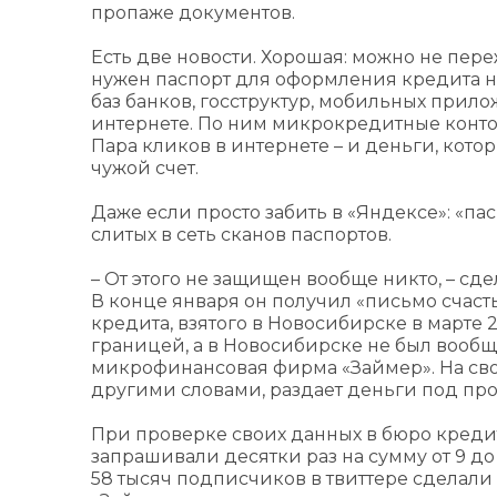
пропаже документов.
Есть две новости. Хорошая: можно не пер
нужен паспорт для оформления кредита на
баз банков, госструктур, мобильных прил
интернете. По ним микрокредитные конто
Пара кликов в интернете – и деньги, кото
чужой счет.
Даже если просто забить в «Яндексе»: «п
слитых в сеть сканов паспортов.
– От этого не защищен вообще никто, – сд
В конце января он получил «письмо счаст
кредита, взятого в Новосибирске в марте 
границей, а в Новосибирске не был вообщ
микрофинансовая фирма «Займер». На своем
другими словами, раздает деньги под про
При проверке своих данных в бюро креди
запрашивали десятки раз на сумму от 9 до
58 тысяч подписчиков в твиттере сделали