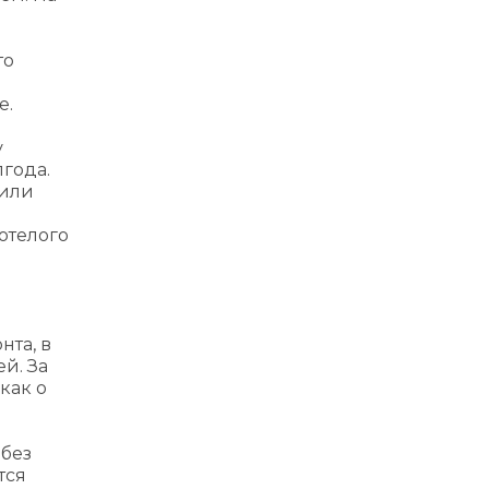
то
е.
у
года.
тили
е
отелого
нта, в
й. За
как о
 без
тся