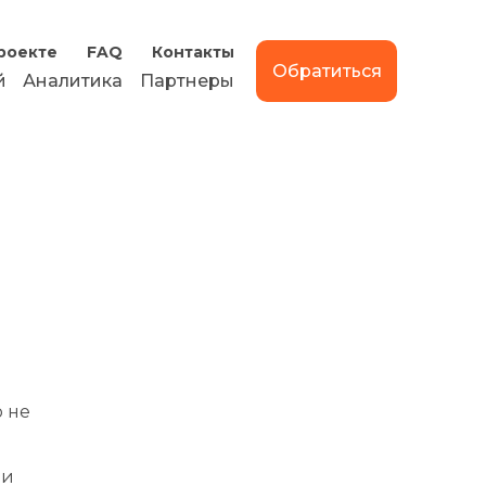
роекте
FAQ
Контакты
Обратиться
й
Аналитика
Партнеры
о не
ри