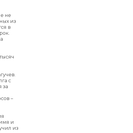
е не
ных из
ся в
рок.
на
 тысяч
гучев.
лга с
 за
сов –
мя
 имя и
учил из