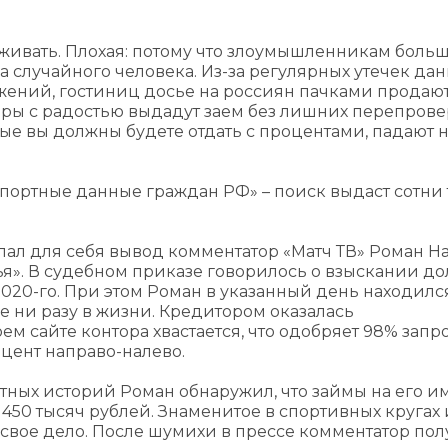
еживать. Плохая: потому что злоумышленникам больш
 случайного человека. Из-за регулярных утечек дан
ожений, гостиниц досье на россиян пачками продают
ры с радостью выдадут заем без лишних перепрове
рые вы должны будете отдать с процентами, падают 
аспортные данные граждан РФ» – поиск выдаст сотни
елал для себя вывод комментатор «Матч ТВ» Роман На
ья». В судебном приказе говорилось о взыскании до
2020-го. При этом Роман в указанный день находился
е ни разу в жизни. Кредитором оказалась
 сайте контора хвастается, что одобряет 98% запро
цент направо-налево.
тных историй Роман обнаружил, что займы на его и
 450 тысяч рублей. Знаменитое в спортивных кругах
 свое дело. После шумихи в прессе комментатор пол