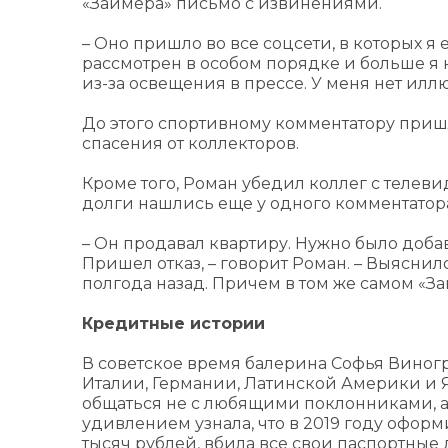
«Займера» письмо с извинениями.
– Оно пришло во все соцсети, в которых я е
рассмотрен в особом порядке и больше я 
из-за освещения в прессе. У меня нет ил
До этого спортивному комментатору пришл
спасения от коллекторов.
Кроме того, Роман убедил коллег с теле
долги нашлись еще у одного комментатора
– Он продавал квартиру. Нужно было добави
Пришел отказ, – говорит Роман. – Выяснило
полгода назад. Причем в том же самом «За
Кредитные истории
В советское время балерина Софья Виногр
Италии, Германии, Латинской Америки и 
общаться не с любящими поклонниками, а
удивлением узнала, что в 2019 году оформ
тысяч рублей, вбила все свои паспортные 