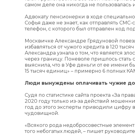
самом деле она никогда не пользовалась 
Адвокату пенсионерки в ходе специальног
Софья даже не знает, как отправлять СМС-
телефон, с которого был отправлен код 
Москвичке Александре Грядуновой повезл
избавляться от чужого кредита в 120 тыс
Александра узнала о том, что является зло
через границу. Поневоле пришлось стать
выяснила, что в Уфе деньги от ее имени 
15 тысяч единиц» – примерно 6 полных КА
Люди вынуждены оплачивать чужие до
Судя по статистике сайта проекта «За пра
2020 году только из-за действий мошенни
год до этого эксперты приводили цифру в 
чудовищной.
«Всякого рода недобросовестные элементы
того небогатых людей, – пишет руководит