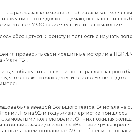
сть, – рассказал комментатор. – Сказали, что мой слу
никому ничего не должен. Думаю, все закончилось 
люзий, что все МФО такие честные и понимающие.
ось обращаться к юристу и полностью изучать воп
видения проверить свои кредитные истории в НБКИ.
 «Матч ТВ».
ть, чтобы купить новую, и он отправлял запрос в ба
сь, что он тоже «взял» деньги, о которых не подозре
ймере».
адова была звездой Большого театра. Блистала на с
Японии. Но на 92-м году жизни артистке пришлось
 с хамоватыми коллекторами. От них пожилая женщ
ила онлайн-заявку в конторе «Веббанкир» на кредит 
данные, а затем отправила СМС-сообщение с согласи