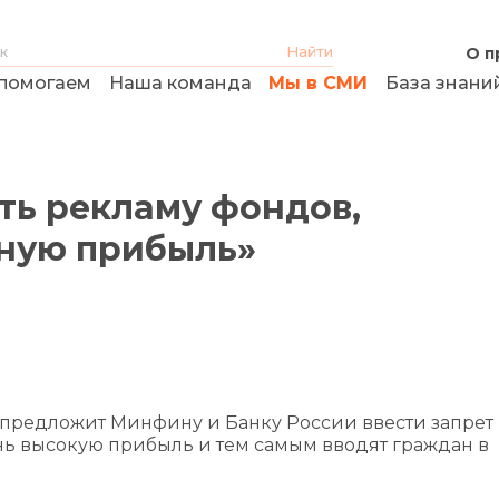
О п
помогаем
Наша команда
Мы в СМИ
База знани
ть рекламу фондов,
ную прибыль»
редложит Минфину и Банку России ввести запрет 
нь высокую прибыль и тем самым вводят граждан в