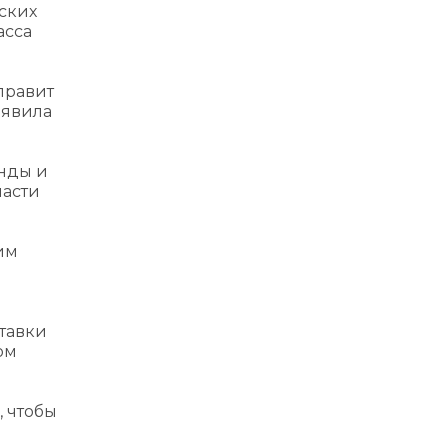
ских
асса
правит
аявила
нды и
ласти
им
тавки
ом
, чтобы