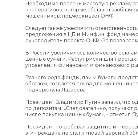
Необходимо пресечь массовую рекламу ра
кооперативов, которые обещают заоблачн
мошенников, подчеркивает ОНФ.
Следует также ужесточить ответственност
предложения в ЦБ и Минфин, фонд намер
руководитель проекта ОНФ «За права зае
В России увеличилось количество рекла
ценные бумаги. Растут риски для простых
управления финансами и финансового ры
Разного рода фонды, паи и бумаги предст
образом, создается почва для мошенниче
подчеркнула Лазарева.
Президент Владимир Путин заявил, что о
по депозитам. «Следовательно, получают 
числе покупка ценных бумаг», – отметил П
Президент потребовал защитить интересы
эти граждане не стали «новой версией об