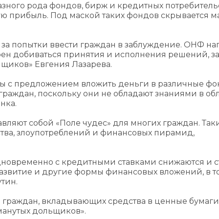
зного рода фондов, бирж и кредитных потребитель
ую прибыль. Под маской таких фондов скрывается м
ь за попытки ввести граждан в заблуждение. ОНФ на
ен добиваться принятия и исполнения решений, з
мщиков» Евгения Лазарева.
мы с предложением вложить деньги в различные фо
 граждан, поскольку они не обладают знаниями в об
нка.
авляют собой «Поле чудес» для многих граждан. Так
ства, злоупотреблений и финансовых пирамид,
дновременно с кредитными ставками снижаются и с
развитие и другие формы финансовых вложений, в т
утин.
 граждан, вкладывающих средства в ценные бумаги
манутых дольщиков».