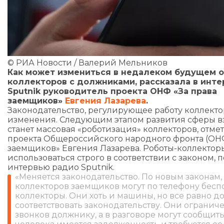
© РИА Новости / Валерий Мельников
Как может измениться в недалеком будущем 
коллекторов с должниками, рассказала в инт
Sputnik руководитель проекта ОНФ «За права
заемщиков»
Евгения Лазарева
.
Законодательство, регулирующее работу коллекто
изменения. Следующим этапом развития сферы в
станет массовая «роботизация» коллекторов, отме
проекта Общероссийского народного фронта (ОНФ
заемщиков» Евгения Лазарева. Роботы-коллектор
использоваться строго в соответствии с законом, 
интервью радио Sputnik.
«Меняется законодательство. По новым законам
коллекторов заемщиков могут по телефону бесп
коллекторы. Они хоть и машины, но все равно 
соответствовать законодательству. Они огранич
звонков должнику, а в разговоре могут сообщить 