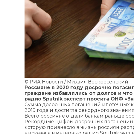
© РИА Новости / Михаил Воскресенский
Россияне в 2020 году досрочно погасил
граждане избавлялись от долгов и что
радио Sputnik эксперт проекта ОНФ «З
Сумма досрочных погашений ипотечных кре
2019 года и достигла рекордного значения
Всего россияне отдали банкам раньше срок
Рекордные цифры досрочных погашений и
которую привнесло в жизнь россиян рас
высказала в интервью радио Sputnik эксп