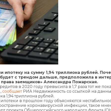
и ипотеку на сумму 1,94 триллиона рублей. Поч
 будет с трендом дальше, предположила в инте
а права заемщиков» Александра Пожарская.
дитов в 2020 году превысила в 1,7 раза тот же пок
,
сообщает
РИА Недвижимость со ссылкой на данн
а 1,94 триллиона рублей.
потеки в прошлом году объясняются нестабильнос
пространение коронавирусной инфекции, такое мне
ерт проекта Общероссийского народного фронта (О