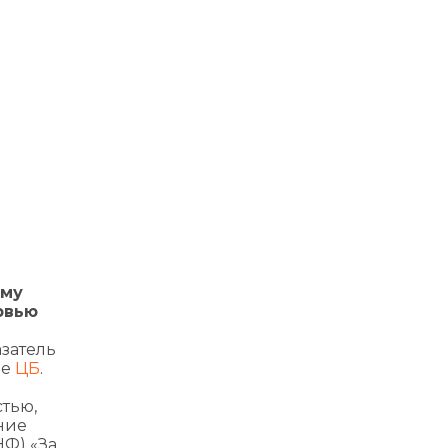
ему
рвью
азатель
ые
ЦБ
.
тью,
ние
НФ) «За