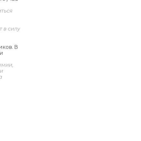
иться
 в силу
ков. В
ои
емии,
ни
а