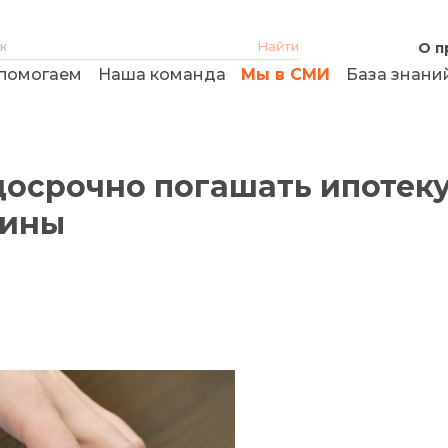
О п
помогаем
Наша команда
Мы в СМИ
База знани
досрочно погашать ипотеку
чины