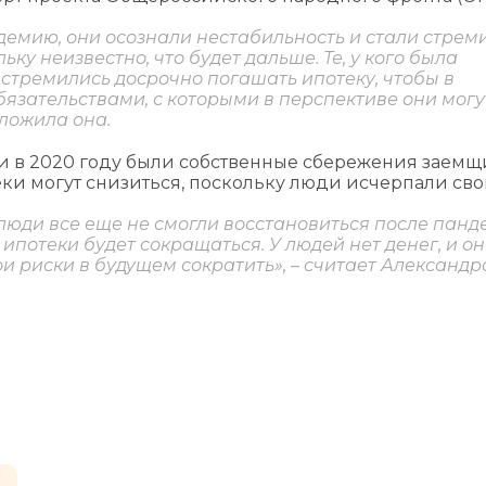
.
емию, они осознали нестабильность и стали стрем
ку неизвестно, что будет дальше. Те, у кого была
 стремились досрочно погашать ипотеку, чтобы в
язательствами, с которыми в перспективе они могут
оложила она.
 в 2020 году были собственные сбережения заемщи
ки могут снизиться, поскольку люди исчерпали св
 люди все еще не смогли восстановиться после панд
потеки будет сокращаться. У людей нет денег, и о
и риски в будущем сократить», – считает Александр