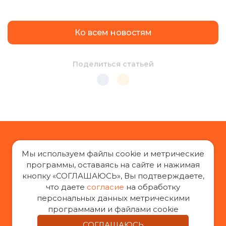
Ко всем новостям
Поделиться статьей
Мы используем файлы cookie и метрические
программы, оставаясь на сайте и нажимая
кнопку «СОГЛАШАЮСЬ», Вы подтверждаете,
«За права заемщиков», 2014-2026 г.
что даете
согласие
на обработку
Все права защищены
персональных данных метрическими
При воспроизведении материалов с сайта
программами и файлами cookie
«За права заемщиков» гиперссылка на оригинал
СОГЛАШАЮСЬ
обязательна