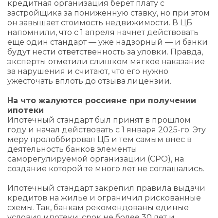
кредитная организация берет плату с
застройщика за пониженную ставку, но при этом
он завышает стоимость недвижимости. В ЦБ
напомнили, что с 1 апреля начнет действовать
еще один стандарт — уже надзорный — и банки
будут нести ответственность за уловки. Правда,
эксперты отметили слишком мягкое наказание
за нарушения и считают, что его нужно
ужесточать вплоть до отзыва лицензии.
На что жалуются россияне при получении
ипотеки
Ипотечный стандарт был принят в прошлом
году и начал действовать с 1 января 2025-го. Эту
меру пролоббировал ЦБ и тем самым внес в
деятельность банков элементы
саморегулируемой организации (СРО), на
создание которой те много лет не соглашались.
Ипотечный стандарт закрепил правила выдачи
кредитов на жилье и ограничил рискованные
схемы. Так, банкам рекомендованы единые
условия ипотеки: срок не более 30 лет и