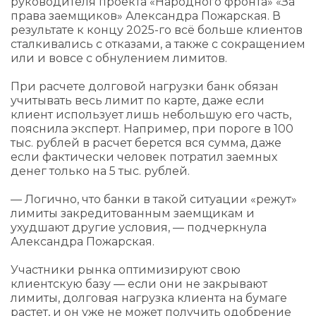
руководителя проекта «Народного фронта» «За
права заемщиков» Александра Пожарская. В
результате к концу 2025-го всё больше клиентов
сталкивались с отказами, а также с сокращением
или и вовсе с обнулением лимитов.
При расчете долговой нагрузки банк обязан
учитывать весь лимит по карте, даже если
клиент использует лишь небольшую его часть,
пояснила эксперт. Например, при пороге в 100
тыс. рублей в расчет берется вся сумма, даже
если фактически человек потратил заемных
денег только на 5 тыс. рублей.
— Логично, что банки в такой ситуации «режут»
лимиты закредитованным заемщикам и
ухудшают другие условия, — подчеркнула
Александра Пожарская.
Участники рынка оптимизируют свою
клиентскую базу — если они не закрывают
лимиты, долговая нагрузка клиента на бумаге
растет, и он уже не может получить одобрение