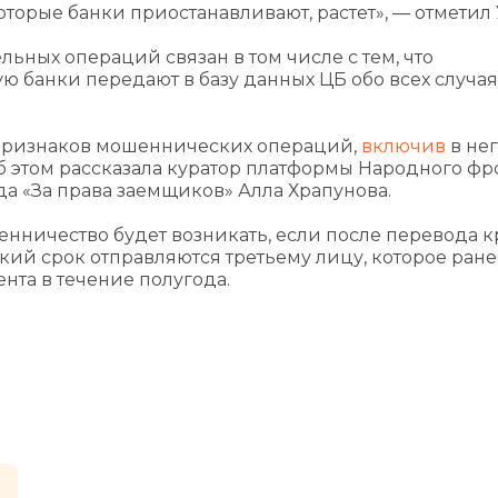
торые банки приостанавливают, растет», — отметил 
льных операций связан в том числе с тем, что
 банки передают в базу данных ЦБ обо всех случая
признаков мошеннических операций,
включив
в не
б этом рассказала куратор платформы Народного фр
а «За права заемщиков» Алла Храпунова.
енничество будет возникать, если после перевода 
кий срок отправляются третьему лицу, которое ране
нта в течение полугода.