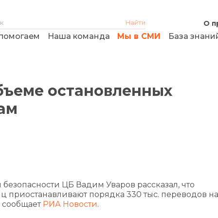
О п
помогаем
Наша команда
Мы в СМИ
База знани
объеме остановленных
ам
езопасности ЦБ Вадим Уваров рассказал, что
 приостанавливают порядка 330 тыс. переводов на
 сообщает
РИА Новости
.