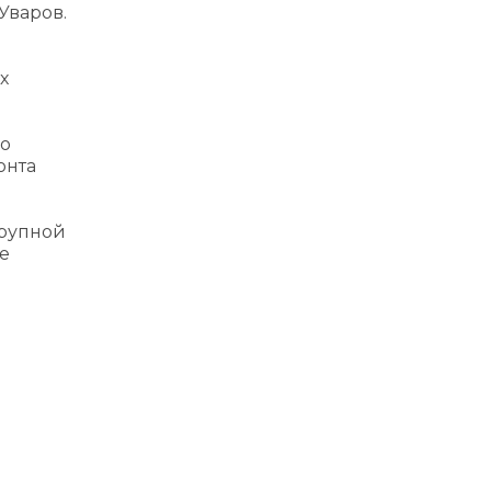
Уваров.
х
го
онта
крупной
е