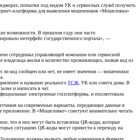
енджерах, попытки под видом УК и сервисных служб получить
нтернет-платформы для выявления мошенников «Мошеловка»
ие возможности. В прошлом году они часто
опировало интерфейс государственного портала», —
имени сотрудника управляющей компании или сервисной
е владельца жилья и количество проживающих, назвав код из
ыл ли код сообщен или нет, не имеет значения — мошенники
а.
ормление и название реального
ТСЖ
, УК или совета дома. В
ылке и написать в чат.
официальные электронные госплатформы, и посоветовала
етчиков на современные варианты, передающие данные в
ое приложение. В «Мошеловке» советуют внимательно читать
ое, что в них могут быть вставлены QR-коды, которые
оторых ситуациях QR-коды могут привести к переходу на
. Подозрение должны вызвать любые изменения в формате