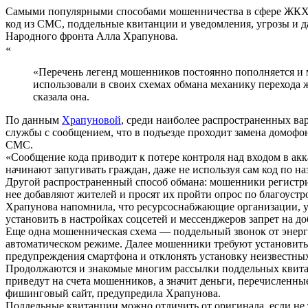
Самыми популярными способами мошенничества в сфере ЖКХ в
код из СМС, поддельные квитанции и уведомления, угрозы и 
Народного фронта Алла Храпунова.
«
«Перечень легенд мошенников постоянно пополняется и 
использовали в своих схемах обмана механику перехода 
сказала она.
По данным
Храпуновой
, среди наиболее распространенных в
службы с сообщением, что в подъезде проходит замена домофо
СМС.
«Сообщение кода приводит к потере контроля над входом в акк
начинают запугивать граждан, даже не используя сам код по н
Другой распространенный способ обмана: мошенники регистри
нее добавляют жителей и просят их пройти опрос по благоустро
Храпунова напомнила, что ресурсоснабжающие организации, 
установить в настройках соцсетей и мессенджеров запрет на д
Еще одна мошенническая схема — поддельный звонок от энерг
автоматическом режиме. Далее мошенники требуют установить
предупреждения смартфона и отклонять установку неизвестны
Продолжаются и знакомые многим рассылки поддельных квитан
приведут на счета мошенников, а значит деньги, перечисленн
фишинговый сайт, предупредила Храпунова.
Поддельные квитанции можно отличить от оригинала, если не 