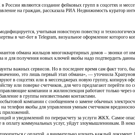
 России являются создание фейковых групп в соцсетях и месс
давление на граждан, рассказала РИА Недвижимость куратор и
модифицируется, учитывая новостную повестку и технологическ
жертвы в чат-бот в Telegram, визуальное оформление которого к
ариантов обмана жильцов многоквартирных домов – звонки от 
на и для получения новых ключей якобы надо подтвердить данны
аунты важных сервисов. Но в последнее время сам факт того, б
азначению, это лишь первый этап обмана», — уточнила Храпунов
руют в соцсетях или в мессенджерах новую группу, копируя оф
йству или поверке счетчиков, для чего предлагают перейти по сс
управляющие компании и жилинспекция работают только через 
обавление в группы неизвестными контактами.
осбытовой компании с сообщением о замене обычных электросч
 на телефон якобы для управления умным счетчиком вредоносн
х приложений.
ций и уведомлений по перерасчету за услуги ЖКХ. Самое опасн
ые в оплату коммунальных услуг, уйдут злоумышленникам. В нек
торопиться с оплатой, а внимательно изучать каждый документ