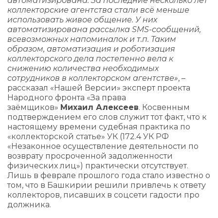
автоматизирована. За последние несколько лет
коллекторские агентства стали всё меньше
использовать живое общение. У них
автоматизирована рассылка SMS-сообщений,
всевозможных напоминалок и т.п. Таким
образом, автоматизация и роботизация
коллекторского дела постепенно вела к
снижению количества необходимых
сотрудников в коллекторском агентстве»
, –
рассказал «Нашей Версии» эксперт проекта
Народного фронта «За права
заёмщиков»
Михаил Алексеев
. Косвенным
подтверждением его слов служит тот факт, что к
настоящему времени судебная практика по
«коллекторской статье» УК (172.4 УК РФ
«Незаконное осуществление деятельности по
возврату просроченной задолженности
физических лиц») практически отсутствует.
Лишь в феврале прошлого года стало известно о
том, что в Башкирии решили привлечь к ответу
коллекторов, писавших в соцсети гадости про
должника.