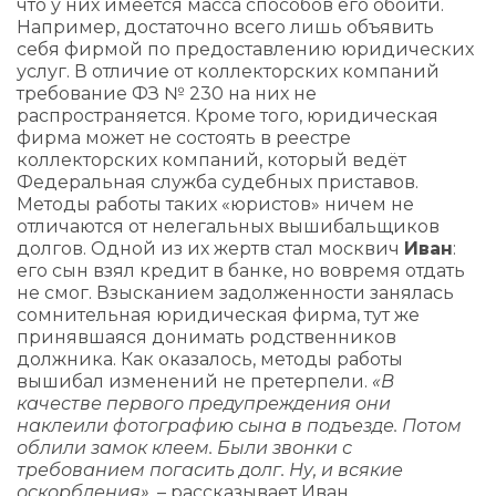
что у них имеется масса способов его обойти.
Например, достаточно всего лишь объявить
себя фирмой по предоставлению юридических
услуг. В отличие от коллекторских компаний
требование ФЗ № 230 на них не
распространяется. Кроме того, юридическая
фирма может не состоять в реестре
коллекторских компаний, который ведёт
Федеральная служба судебных приставов.
Методы работы таких «юристов» ничем не
отличаются от нелегальных вышибальщиков
долгов. Одной из их жертв стал москвич
Иван
:
его сын взял кредит в банке, но вовремя отдать
не смог. Взысканием задолженности занялась
сомнительная юридическая фирма, тут же
принявшаяся донимать родственников
должника. Как оказалось, методы работы
вышибал изменений не претерпели.
«В
качестве первого предупреждения они
наклеили фотографию сына в подъезде. Потом
облили замок клеем. Были звонки с
требованием погасить долг. Ну, и всякие
оскорбления»
, – рассказывает Иван.