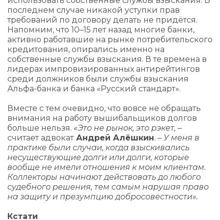
использовать собственные службы взыскания. В
последнем случае никакой уступки прав
требований по договору делать не придётся.
Напомним, что 10–15 лет назад многие банки,
активно работавшие на рынке потребительского
кредитования, опирались именно на
собственные службы взыскания. В те времена в
лидерах импровизированных антирейтингов
среди должников были службы взыскания
Альфа-банка и банка «Русский стандарт».
Вместе с тем очевидно, что вовсе не обращать
внимания на работу вышибальщиков долгов
больше нельзя.
«Это не рынок, это рэкет,
–
считает адвокат
Андрей Алёшкин
. –
У меня в
практике были случаи, когда взыскивались
несуществующие долги или долги, которые
вообще не имели отношения к моим клиентам.
Коллекторы начинают действовать до любого
судебного решения, тем самым нарушая право
на защиту и презумпцию добросовестности».
Кстати