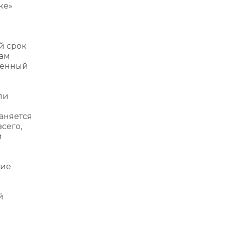
ке»
й срок
дам
ышенный
ли
аняется
сего,
и
гие
й