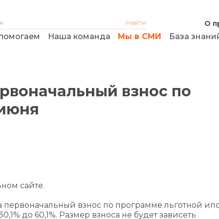
О п
помогаем
Наша команда
Мы в СМИ
База знани
ервоначальный взнос по
 июня
ном сайте.
аза первоначальный взнос по программе льготной ип
,1% до 60,1%. Размер взноса не будет зависеть