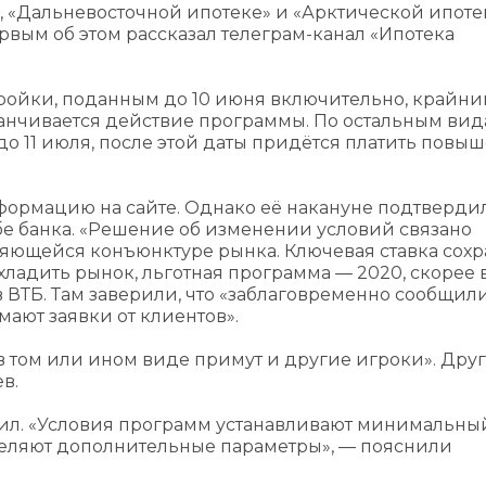
», «Дальневосточной ипотеке» и «Арктической ипоте
ервым об этом рассказал телеграм-канал «Ипотека
тройки, поданным до 10 июня включительно, крайни
заканчивается действие программы. По остальным ви
до 11 июля, после этой даты придётся платить пов
нформацию на сайте. Однако её накануне подтверди
жбе банка. «Решение об изменении условий связано
яющейся конъюнктуре рынка. Ключевая ставка сохр
хладить рынок, льготная программа — 2020, скорее в
 ВТБ. Там заверили, что «заблаговременно сообщил
ают заявки от клиентов».
в том или ином виде примут и другие игроки». Дру
в.
ил. «Условия программ устанавливают минимальны
деляют дополнительные параметры», — пояснили