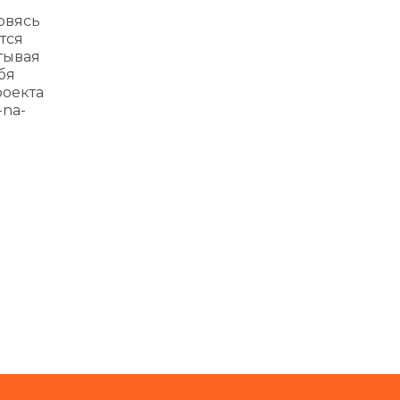
овясь
тся
тывая
бя
роекта
-na-