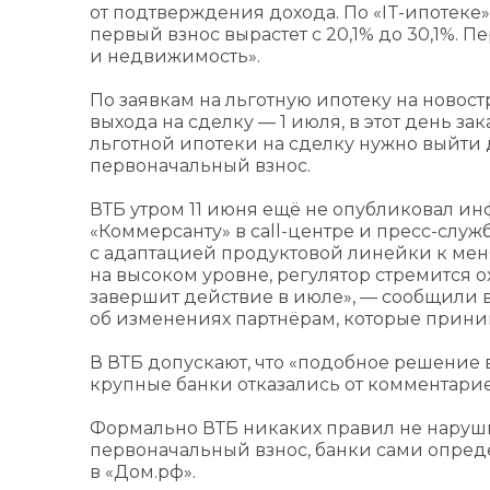
от подтверждения дохода. По «IT-ипотеке
первый взнос вырастет с 20,1% до 30,1%. П
и недвижимость».
По заявкам на льготную ипотеку на новос
выхода на сделку — 1 июля, в этот день 
льготной ипотеки на сделку нужно выйти 
первоначальный взнос.
ВТБ утром 11 июня ещё не опубликовал и
«Коммерсанту» в call-центре и пресс-слу
с адаптацией продуктовой линейки к мен
на высоком уровне, регулятор стремится о
завершит действие в июле», — сообщили в
об изменениях партнёрам, которые приним
В ВТБ допускают, что «подобное решение 
крупные банки отказались от комментарие
Формально ВТБ никаких правил не наруш
первоначальный взнос, банки сами опре
в «Дом.рф».