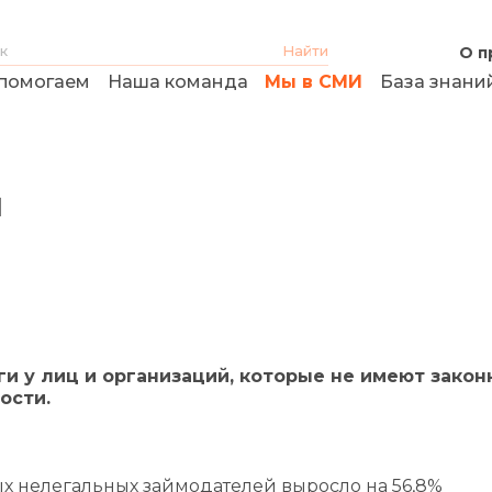
О п
помогаем
Наша команда
Мы в СМИ
База знани
й
и у лиц и организаций, которые не имеют закон
ости.
х нелегальных займодателей выросло на 56,8%