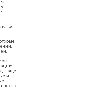
ых»
ры
ых
службе
ь
которые
щений.
лей.
торы
изацию
д. Чаще
ые и
ые
т порча