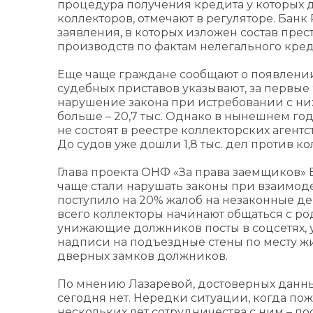
процедура получения кредита у которых д
коллекторов, отмечают в регуляторе. Бан
заявления, в которых изложен состав пре
производств по фактам нелегального кре
Еще чаще граждане сообщают о появлении
судебных приставов указывают, за первые 
нарушение закона при истребовании с них
больше – 20,7 тыс. Однако в нынешнем год
не состоят в реестре коллекторских агент
До судов уже дошли 1,8 тыс. дел против к
Глава проекта ОНФ «За права заемщиков» 
чаще стали нарушать законы при взаимод
поступило на 20% жалоб на незаконные де
всего коллекторы начинают общаться с р
унижающие должников посты в соцсетях, у
надписи на подъездные стены по месту ж
дверных замков должников.
По мнению Лазаревой, достоверных данны
сегодня нет. Нередки ситуации, когда по
нескольких лет сотрудничества с ним – по