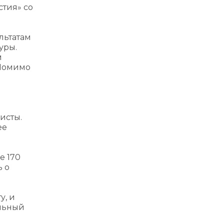
стия» со
льтатам
уры.
м
 Помимо
исты.
ее
е 170
ь о
у, и
альный