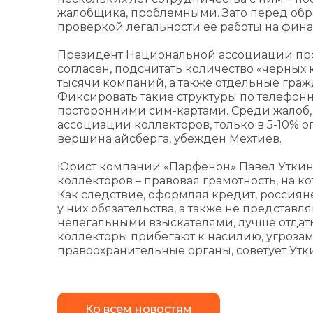
жалобщика, проблемными. Зато перед обр
проверкой легальности ее работы на фин
Президент Национальной ассоциации про
согласен, подсчитать количество «черных к
тысячи компаний, а также отдельные гражд
Фиксировать такие структуры по телефон
посторонними сим-картами. Среди жалоб,
ассоциации коллекторов, только в 5-10% 
вершина айсберга, убежден Мехтиев.
Юрист компании «Парфенон» Павел Уткин 
коллекторов – правовая грамотность, на ко
Как следствие, оформляя кредит, россиян
у них обязательства, а также не представля
нелегальными взыскателями, лучше отдать 
коллекторы прибегают к насилию, угрозам
правоохранительные органы, советует Утк
Ко всем новостям