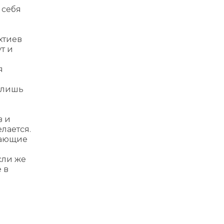
 себя
хтиев
т и
я
о лишь
в и
елается.
кающие
сли же
 в