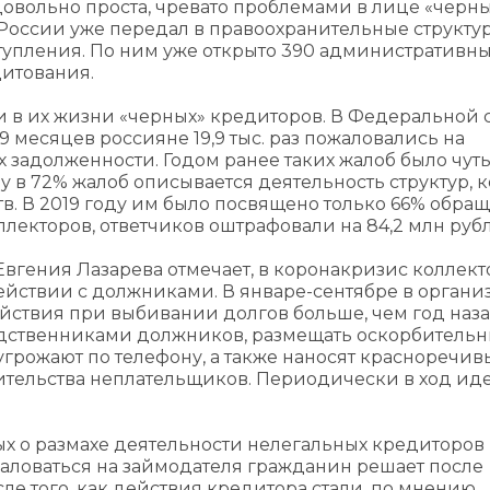
овольно проста, чревато проблемами в лице «черн
к России уже передал в правоохранительные структу
ступления. По ним уже открыто 390 административн
дитования.
 в их жизни «черных» кредиторов. В Федеральной 
9 месяцев россияне 19,9 тыс. раз пожаловались на
 задолженности. Годом ранее таких жалоб было чут
у в 72% жалоб описывается деятельность структур, 
ств. В 2019 году им было посвящено только 66% обра
оллекторов, ответчиков оштрафовали на 84,2 млн руб
Евгения Лазарева отмечает, в коронакризис коллек
ействии с должниками. В январе-сентябре в орган
йствия при выбивании долгов больше, чем год наза
одственниками должников, размещать оскорбительн
грожают по телефону, а также наносят красноречив
ительства неплательщиков. Периодически в ход иде
х о размахе деятельности нелегальных кредиторов
жаловаться на займодателя гражданин решает после
сле того, как действия кредитора стали, по мнению