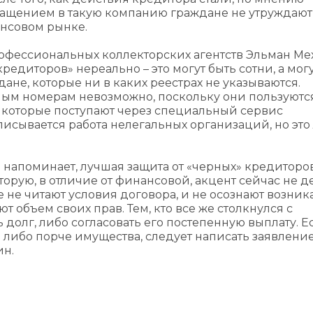
ащением в такую компанию граждане не утруждают
ансовом рынке.
фессиональных коллекторских агентств Эльман Ме
редиторов» нереально – это могут быть сотни, а могу
ане, которые ни в каких реестрах не указываются.
ным номерам невозможно, поскольку они пользуютс
 которые поступают через специальный сервис
описывается работа нелегальных организаций, но эт
напоминает, лучшая защита от «черных» кредиторо
торую, в отличие от финансовой, акцент сейчас не д
е не читают условия договора, и не осознают возни
ют объем своих прав. Тем, кто все же столкнулся с
долг, либо согласовать его постепенную выплату. Е
 либо порче имущества, следует написать заявление
ин.