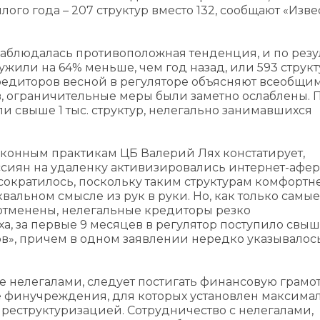
го года – 207 структур вместо 132, сообщают «Изве
наблюдалась противоположная тенденция, и по резу
жили на 64% меньше, чем год назад, или 593 структ
едиторов весной в регуляторе объясняют всеобщи
, ограничительные меры были заметно ослаблены.
и свыше 1 тыс. структур, нелегально занимавшихся
аконным практикам ЦБ Валерий Лях констатирует,
сиян на удаленку активизировались интернет-афер
сократилось, поскольку таким структурам комфортн
квальном смысле из рук в руки. Но, как только самые
отменены, нелегальные кредиторы резко
ха, за первые 9 месяцев в регулятор поступило свыш
в», причем в одном заявлении нередко указывалос
е нелегалами, следует постигать финансовую грамот
ые финучреждения, для которых установлен максим
 реструктуризацией. Сотрудничество с нелегалами,