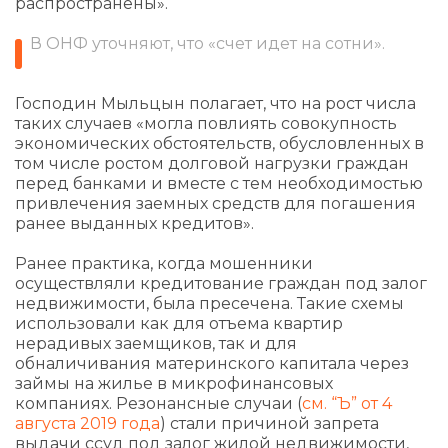
распространены».
В ОНФ уточняют, что «счет идет на сотни».
Господин Мыльцын полагает, что на рост числа
таких случаев «могла повлиять совокупность
экономических обстоятельств, обусловленных в
том числе ростом долговой нагрузки граждан
перед банками и вместе с тем необходимостью
привлечения заемных средств для погашения
ранее выданных кредитов».
Ранее практика, когда мошенники
осуществляли кредитование граждан под залог
недвижимости, была пресечена. Такие схемы
использовали как для отъема квартир
нерадивых заемщиков, так и для
обналичивания материнского капитала через
займы на жилье в микрофинансовых
компаниях. Резонансные случаи (
см. “Ъ” от 4
августа 2019 года
) стали причиной запрета
выдачи ссуд под залог жилой недвижимости,