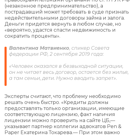
(незаконное предпринимательство), а
пострадавший может требовать в суде признать
недействительными договоры займа и залога.
Деньги придется вернуть в любом случае, но
«вероятно, удастся спасти недвижимость и
сократить проценты».
Валентина Матвиенко
, спикер Совета
федерации РФ, 2 сентября 2019 года:
«Человек оказался в безвыходной ситуации,
он не читает весь договор, остается без жилья,
а там семьи, дети. Нужно вводить запрет».
Эксперты считают, что проблему необходимо
решать очень быстро. «Кредиты должны
предоставлять только организации, имеющие
соответствующую лицензию, факт наличия
лицензии можно проверить на сайте ЦБ,—
указывает партнер коллегии адвокатов Pen &
Paper Екатерина Токарева.— При этом важно