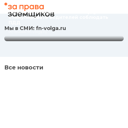
соблюдать ПДД
24.01.2020
Поправки к закону об ОСАГО будут
Источник: fn-volga.ru
стимулировать водителей соблюдать
ПДД
Мы в СМИ: fn-volga.ru
Источник: fn-volga.ru
Все новости