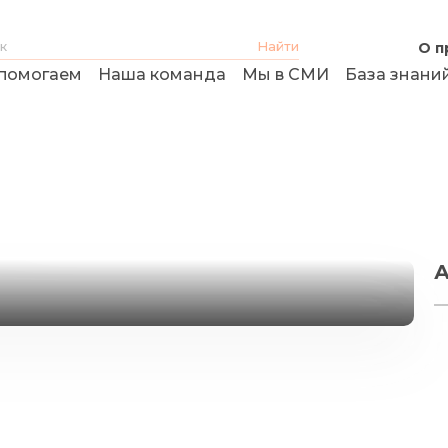
О п
помогаем
Наша команда
Мы в СМИ
База знани
кого банки списывают
ия
А