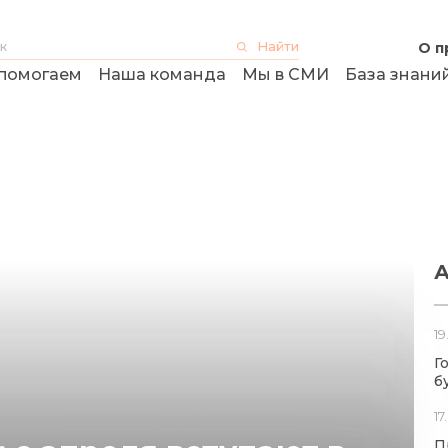
О п
помогаем
Наша команда
Мы в СМИ
База знани
А
19
Г
б
17
П