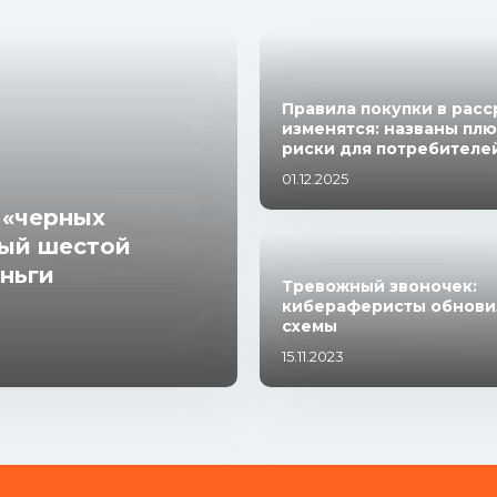
Правила покупки в расс
изменятся: названы плю
риски для потребителе
01.12.2025
 «черных
дый шестой
еньги
Тревожный звоночек:
кибераферисты обнови
схемы
15.11.2023