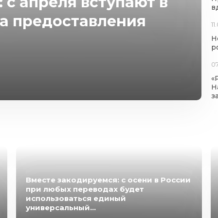
 с апреля вступают в
в
ла предоставления
11
Н
р
07
«
Н
з
Вместе закодируемся: с осени в России
при любых переводах будет
использоваться единый
универсальный...