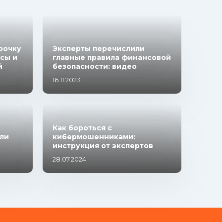
рочку
Эксперты перечислили
сы и
главные правила финансовой
й
безопасности: видео
16.11.2023
Как бороться с
ли
кибермошенниками:
инструкция от экспертов
28.07.2024