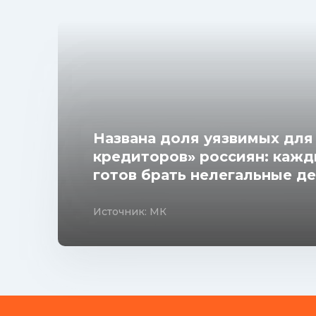
Названа доля уязвимых для
кредиторов» россиян: каж
готов брать нелегальные д
Источник: МК