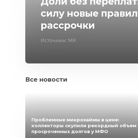
Доли без переплат:
силу новые прави
рассрочки
Источник: МК
Все новости
Проблемные микрозаймы в цене:
коллекторы скупили рекордный объем
просроченных долгов у МФО