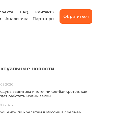
роекте
FAQ
Контакты
Обратиться
й
Аналитика
Партнеры
ктуальные новости
.03.2026
осдума защитила ипотечников-банкротов: как
удет работать новый закон
.03.2026
роценты по кредитам в России в среднем