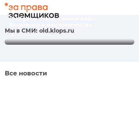
мошенничества
14.12.2017
Источник: old.klops.ru
СМИ рассказали о новом виде
банковского мошенничества
Мы в СМИ: old.klops.ru
Источник: old.klops.ru
Все новости