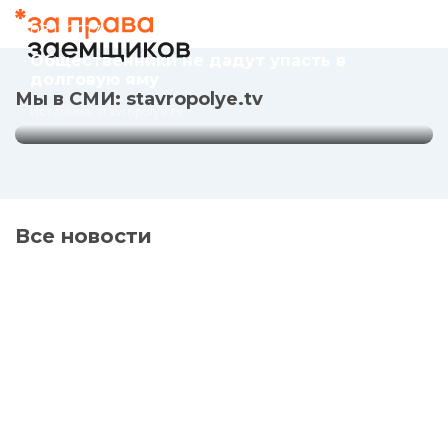
упасть в долговую яму
08.11.2017
Источник: stavropolye.tv
Общественники не дадут упасть в
долговую яму
Мы в СМИ: stavropolye.tv
Источник: stavropolye.tv
Все новости