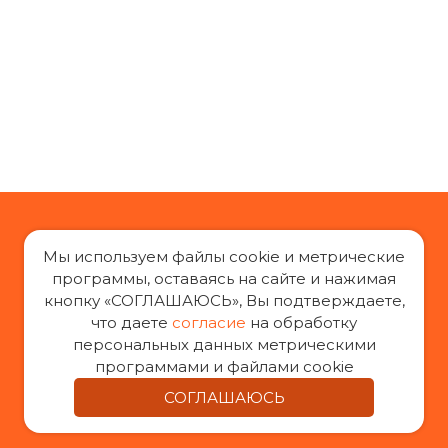
Мы используем файлы cookie и метрические
программы, оставаясь на сайте и нажимая
кнопку «СОГЛАШАЮСЬ», Вы подтверждаете,
«За права заемщиков», 2014-2026 г.
что даете
согласие
на обработку
Все права защищены
персональных данных метрическими
При воспроизведении материалов с сайта
программами и файлами cookie
«За права заемщиков» гиперссылка на оригинал
СОГЛАШАЮСЬ
обязательна