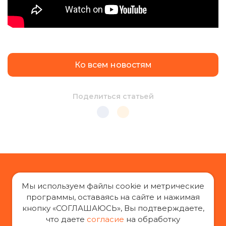
Ко всем новостям
Поделиться статьей
Мы используем файлы cookie и метрические
программы, оставаясь на сайте и нажимая
кнопку «СОГЛАШАЮСЬ», Вы подтверждаете,
«За права заемщиков», 2014-2026 г.
что даете
согласие
на обработку
Все права защищены