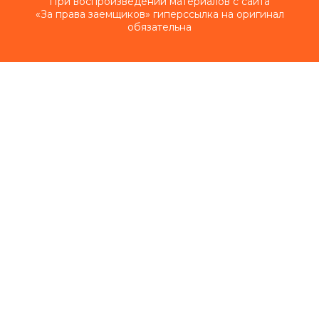
При воспроизведении материалов с сайта
«За права заемщиков» гиперссылка на оригинал
обязательна