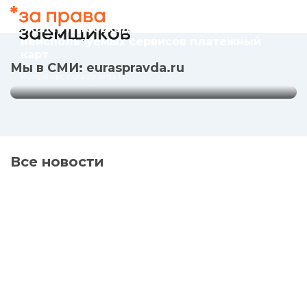
платежный карт
20.02.2020
Эксперт: необходимо отказаться от
Источник: euraspravda.ru
неиспользуемых сервисов платежный
карт
Мы в СМИ: euraspravda.ru
Источник: euraspravda.ru
Все новости