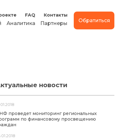
роекте
FAQ
Контакты
Обратиться
й
Аналитика
Партнеры
ктуальные новости
.01.2018
НФ проведет мониторинг региональных
рограмм по финансовому просвещению
раждан
.01.2018