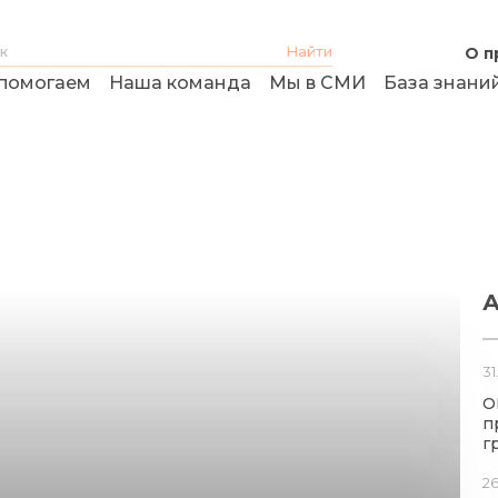
О п
помогаем
Наша команда
Мы в СМИ
База знани
А
31
О
п
г
26