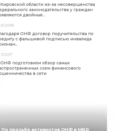
 Кировской области из-за несовершенства
едерального законодательства у граждан
оявляются двойные...
.01.2018
лагодаря ОНФ договор поручительства по
редиту с фальшивой подписью инвалида
ризнан...
.11.2017
 ОНФ подготовили обзор самых
аспространенных схем финансового
ошенничества в сети
По просьбе активистов ОНФ в МВД