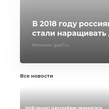
В 2018 году росси
стали наращивать
Источник: gosrf.ru
Все новости
ОНФ просит Центробанк прекратить