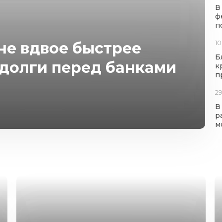
В
ф
п
10
яне вдвое быстрее
Б
 долги перед банками
к
п
29
В
р
м