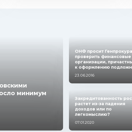
ОНФ просит Генпрокур
проверить финансовые
организации, причастн
к оформлению подложны
23.06.2016
ковскими
росло минимум
Закредитованность ро
растет из-за падения
доходов или по
легкомыслию?
07.01.2020