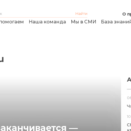
О п
помогаем
Наша команда
Мы в СМИ
База знани
u
А
06
Ч
10
С
заканчивается —
к