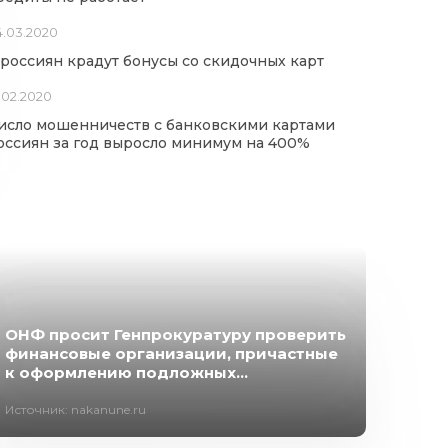
4.03.2020
 россиян крадут бонусы со скидочных карт
.02.2020
исло мошенничеств с банковскими картами
оссиян за год выросло минимум на 400%
ОНФ просит Генпрокуратуру проверить
финансовые организации, причастные
к оформлению подложных...
Источник: nakanune.ru