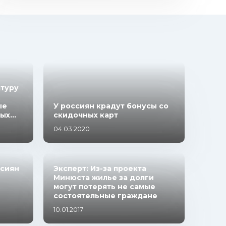
атуру
ые
У россиян крадут бонусы со
х...
скидочных карт
04.03.2020
ссиян
Эксперт: Из-за проекта
Минюста жилье за долги
могут потерять не самые
состоятельные граждане
10.01.2017