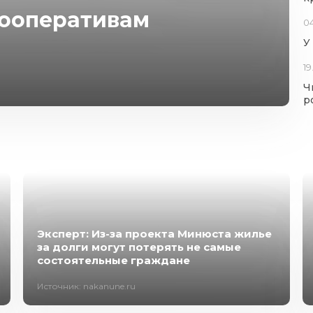
кооперативам
0
У
19
Ч
р
Эксперт: Из-за проекта Минюста жилье
за долги могут потерять не самые
состоятельные граждане
Источник: nakanune.ru