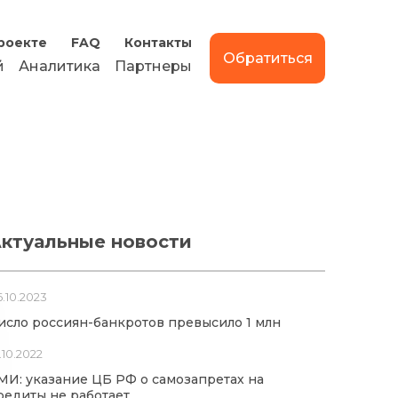
роекте
FAQ
Контакты
Обратиться
й
Аналитика
Партнеры
ктуальные новости
.10.2023
исло россиян-банкротов превысило 1 млн
.10.2022
МИ: указание ЦБ РФ о самозапретах на
редиты не работает