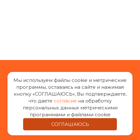
Мы используем файлы cookie и метрические
программы, оставаясь на сайте и нажимая
кнопку «СОГЛАШАЮСЬ», Вы подтверждаете,
«За права заемщиков», 2014-2026 г.
что даете
согласие
на обработку
Все права защищены
персональных данных метрическими
При воспроизведении материалов с сайта
программами и файлами cookie
«За права заемщиков» гиперссылка на оригинал
СОГЛАШАЮСЬ
обязательна