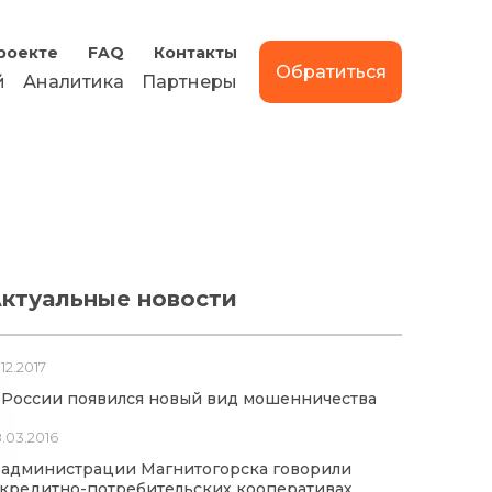
роекте
FAQ
Контакты
Обратиться
й
Аналитика
Партнеры
ктуальные новости
.12.2017
 России появился новый вид мошенничества
.03.2016
 администрации Магнитогорска говорили
 кредитно-потребительских кооперативах