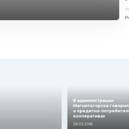
01
Р
В администрации
Магнитогорска говорил
о кредитно-потребител
кооперативах
28.03.2016