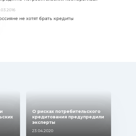
.03.2016
оссияне не хотят брать кредиты
и
О рисках потребительского
ьских
кредитования предупредили
эксперты
23.04.2020