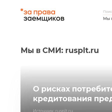
Мы 
Мы в СМИ: rusplt.ru
О рисках потребит
кредитования пре
Источник: rusplt.ru