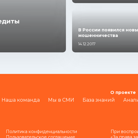
редиты
В России появился нов
мошенничества
14.12.2017
О проекте
Наша команда
Мы в СМИ
База знаний
Анал
Политика конфиденциальности
При воспро
Пользовательское соглашение
«За права з