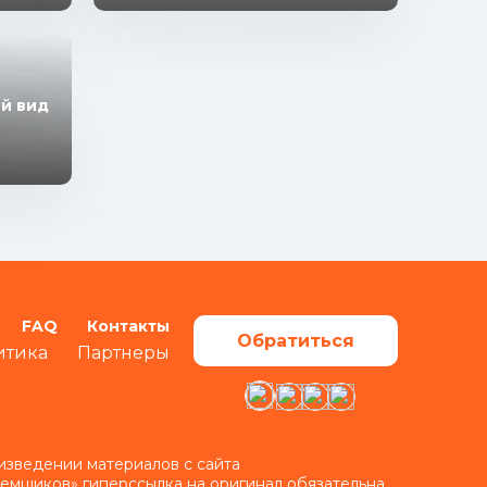
ый вид
FAQ
Контакты
Обратиться
итика
Партнеры
изведении материалов с сайта
аемщиков» гиперссылка на оригинал обязательна