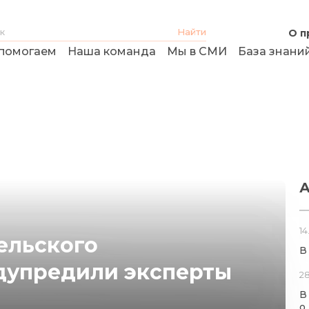
О п
помогаем
Наша команда
Мы в СМИ
База знани
А
14
ельского
В
дупредили эксперты
28
В
о