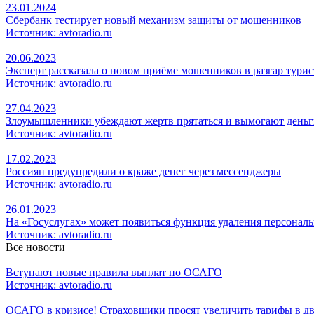
23.01.2024
Сбербанк тестирует новый механизм защиты от мошенников
Источник: avtoradio.ru
20.06.2023
Эксперт рассказала о новом приёме мошенников в разгар турис
Источник: avtoradio.ru
27.04.2023
Злоумышленники убеждают жертв прятаться и вымогают деньг
Источник: avtoradio.ru
17.02.2023
Россиян предупредили о краже денег через мессенджеры
Источник: avtoradio.ru
26.01.2023
На «Госуслугах» может появиться функция удаления персонал
Источник: avtoradio.ru
Все новости
Вступают новые правила выплат по ОСАГО
Источник: avtoradio.ru
ОСАГО в кризисе! Страховщики просят увеличить тарифы в дв