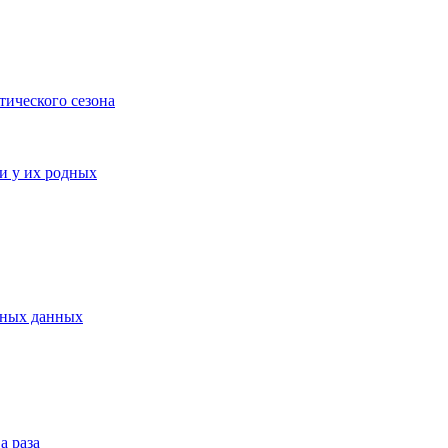
тического сезона
и у их родных
ьных данных
а раза